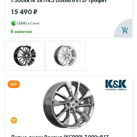
7.500xR18 5x114.3 DIA66.6 ET37 графит
15 490 ₽
15490
в Сплит
В наличии
HIT
Литые диски Роквуд (КС900) 7.000xR17