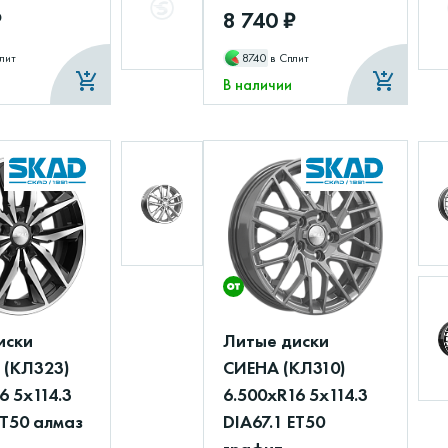
₽
8 740 ₽
лит
8740
в Сплит
В наличии
иски
Литые диски
(КЛ323)
СИЕНА (КЛ310)
6 5x114.3
6.500xR16 5x114.3
ET50 алмаз
DIA67.1 ET50