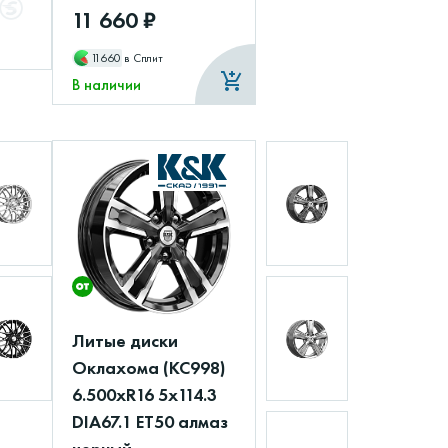
11 660 ₽
11660
в Сплит
В наличии
Литые диски
Оклахома (КС998)
6.500xR16 5x114.3
DIA67.1 ET50 алмаз