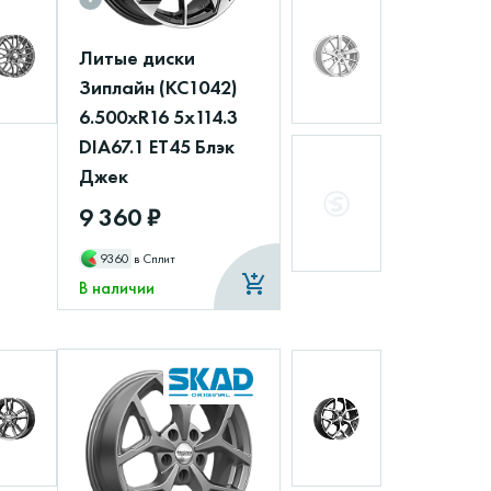
Литые диски
Зиплайн (КС1042)
6.500xR16 5x114.3
DIA67.1 ET45 Блэк
Джек
9 360 ₽
9360
в Сплит
В наличии