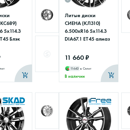
иски
Литые диски
(КС689)
СИЕНА (КЛ310)
6 5x114.3
6.500xR16 5x114.3
ET45 Блэк
DIA67.1 ET45 алмаз
₽
11 660 ₽
лит
11660
в Сплит
В наличии