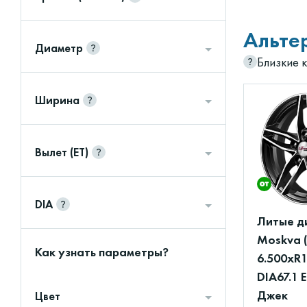
Альте
Диаметр
Близкие 
Ширина
Вылет (ET)
DIA
Литые д
Moskva 
Как узнать параметры?
6.500xR1
DIA67.1 
Джек
Цвет