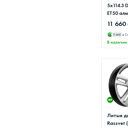
5x114.3 
ET50 ал
11 660
11660
в С
В наличии
Литые д
Rassvet 