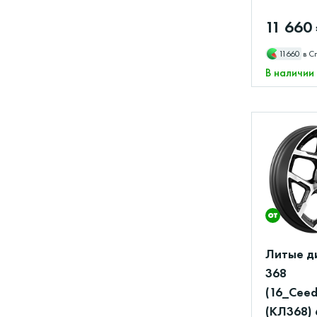
11 660
11660
в С
В наличии
Литые д
368
(16_Cee
(КЛ368) 