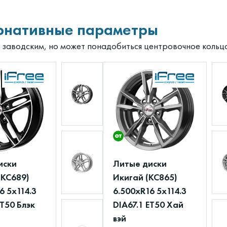
рнативные параметры
к заводским, но может понадобиться центровочное кольц
иски
Литые диски
(КС689)
Икигай (КС865)
6 5x114.3
6.500xR16 5x114.3
ET50 Блэк
DIA67.1 ET50 Хай
вэй