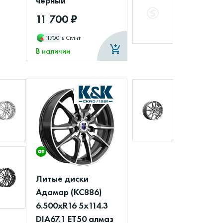
черный
11 700 ₽
11700
в Сплит
В наличии
Литые диски
Адамар (КС886)
6.500xR16 5x114.3
DIA67.1 ET50 алмаз