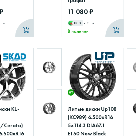
графит
 ₽
11 080 ₽
плит
11080
в Сплит
В наличии
иски KL-
Литые диски Up108
(КС989) 6.500xR16
d/Cerato)
5x114.3 DIA67.1
6.500xR16
ET50 New Black