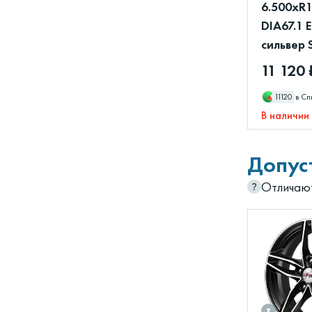
6.500xR1
DIA67.1 
сильвер 
11 120 
11120
в Сп
В наличии
Допус
Отличают