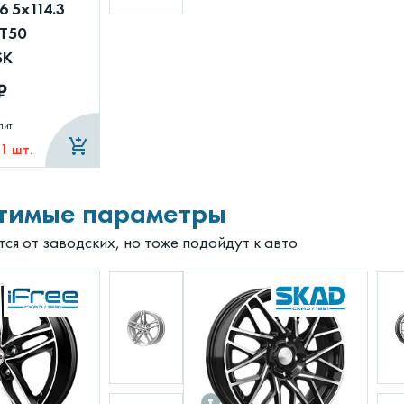
6 5x114.3
ET50
SK
₽
лит
 1 шт.
тимые параметры
ся от заводских, но тоже подойдут к авто