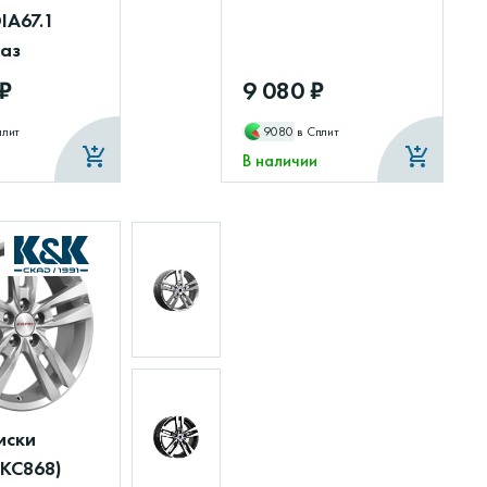
DIA67.1
маз
 ₽
9 080 ₽
плит
9080
в Сплит
В наличии
иски
(КС868)