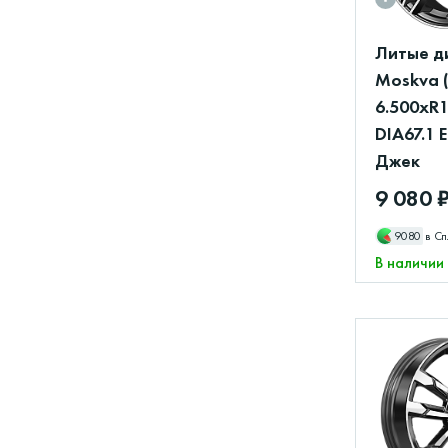
Литые д
Moskva 
6.500xR1
DIA67.1 
Джек
9 080 
9080
в Сп
В наличии