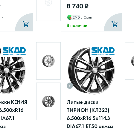
₽
8 740 ₽
лит
8740
в Сплит
В наличии
иски КЕНИЯ
Литые диски
6.500xR16
ТИРИОН (КЛ323)
DIA67.1
6.500xR16 5x114.3
маз
DIA67.1 ET50 алмаз