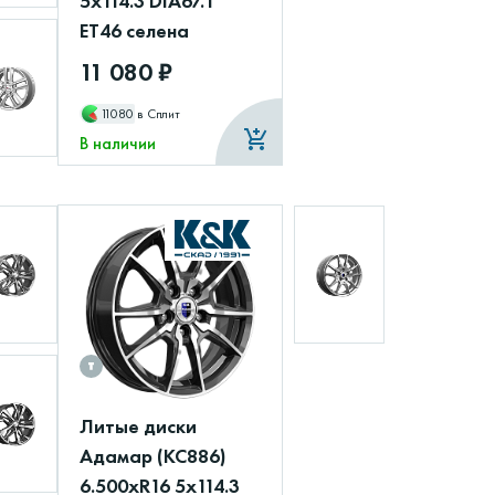
5x114.3 DIA67.1
ET46 селена
11 080 ₽
11080
в Сплит
В наличии
Литые диски
Адамар (КС886)
6.500xR16 5x114.3