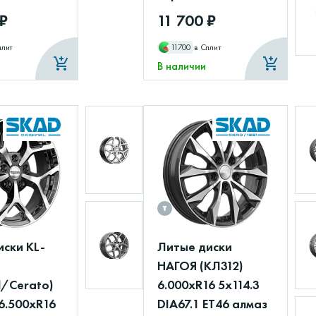
 ₽
11 700 ₽
плит
11700
в Сплит
В наличии
иски KL-
Литые диски
НАГОЯ (КЛ312)
d/Cerato)
6.000xR16 5x114.3
6.500xR16
DIA67.1 ET46 алмаз