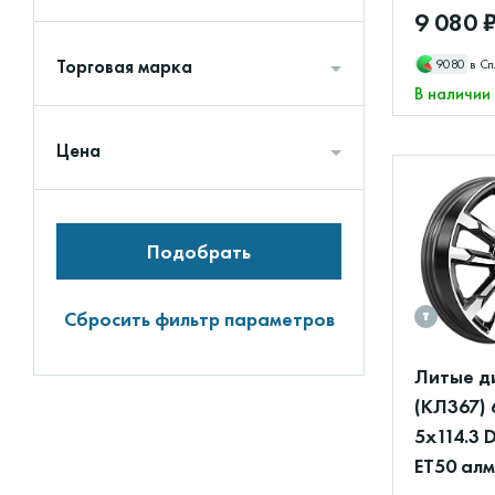
9 080 
Торговая марка
9080
в Сп
В наличии
Цена
Подобрать
Сбросить фильтр параметров
Литые д
(КЛ367) 
5x114.3 
ET50 ал