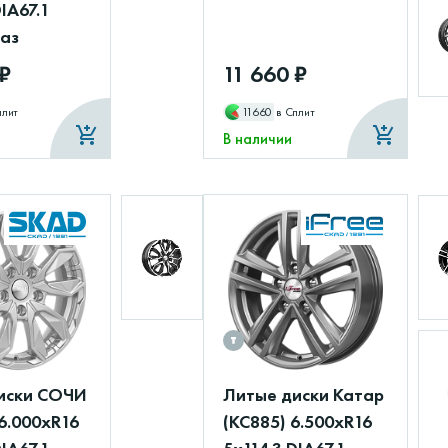
DIA67.1
маз
 ₽
11 660 ₽
плит
11660
в Сплит
В наличии
иски СОЧИ
Литые диски Катар
6.000xR16
(КС885) 6.500xR16