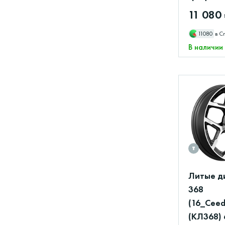
11 080
11080
в С
В наличии
Литые д
368
(16_Cee
(КЛ368) 