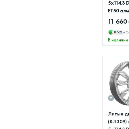
5x114.3 
ET50 ал
11 660
11660
в С
В наличии
Литые д
(КЛ309) 