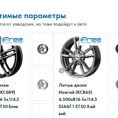
тимые параметры
ся от заводских, но тоже подойдут к авто
иски
Литые диски
(КС689)
Икигай (КС865)
6 5x114.3
6.500xR16 5x114.3
ET50 Блэк
DIA67.1 ET50 Хай
вэй