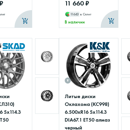
 ₽
11 660 ₽
плит
11660
в Сплит
В наличии
иски
Литые диски
КЛ310)
Оклахома (КС998)
6 5x114.3
6.500xR16 5x114.3
ET50
DIA67.1 ET50 алмаз
черный