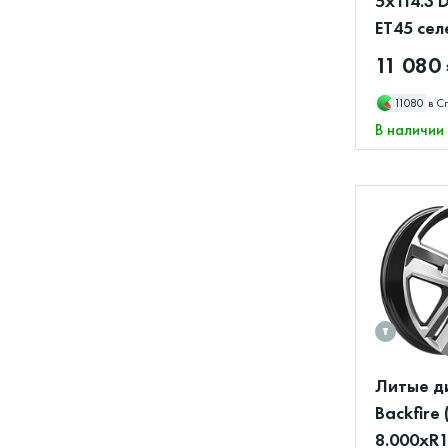
5x114.3 
ET45 сел
11 080
11080
в С
В наличии
Литые д
Backfire
8.000xR1