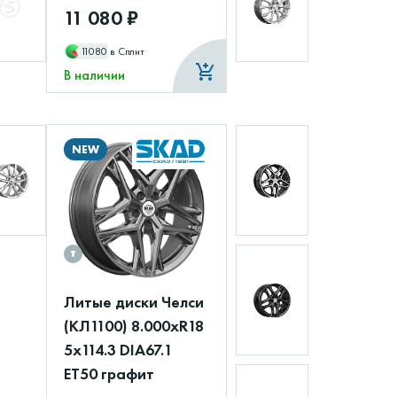
11 080 ₽
11080
в Сплит
В наличии
NEW
Литые диски Челси
(КЛ1100) 8.000xR18
5x114.3 DIA67.1
ET50 графит