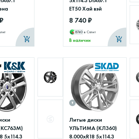
DIA67.1
5x114.3 DIA67.1
ена
ET50 Хай вэй
 ₽
8 740 ₽
плит
8740
в Сплит
В наличии
иски
Литые диски
 (КС763М)
УЛЬТИМА (КЛ360)
8 5x114.3
8.000xR18 5x114.3