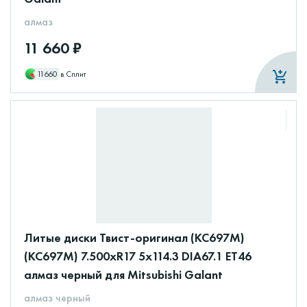
алмаз
11 660 ₽
11660
в Сплит
Литые диски Твист-оригинал (КС697M)
(КС697М) 7.500xR17 5x114.3 DIA67.1 ET46
алмаз черный для Mitsubishi Galant
алмаз черный