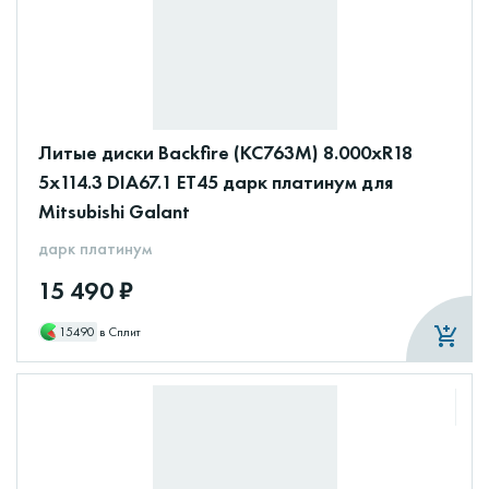
Литые диски Backfire (КС763М) 8.000xR18
5x114.3 DIA67.1 ET45 дарк платинум для
Mitsubishi Galant
дарк платинум
15 490 ₽
15490
в Сплит