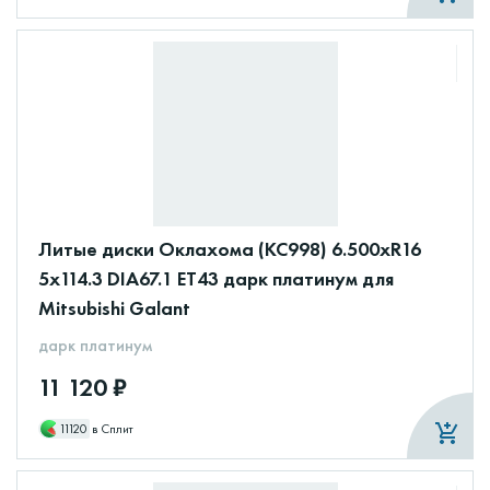
Литые диски Оклахома (КС998) 6.500xR16
5x114.3 DIA67.1 ET43 дарк платинум для
Mitsubishi Galant
дарк платинум
11 120 ₽
11120
в Сплит