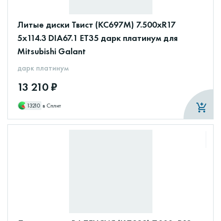
Литые диски Твист (КС697М) 7.500xR17
5x114.3 DIA67.1 ET35 дарк платинум для
Mitsubishi Galant
дарк платинум
13 210 ₽
13210
в Сплит