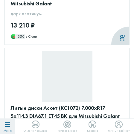
Mitsubishi Galant
дарк платинум
13 210 ₽
13210
в Сплит
Литые диски Аскет (КС1072) 7.000xR17
5x114.3 DIA67.1 ET45 BK для Mitsubishi Galant
BK
Меню
Онлайн примерка
Каталог дисков
Корзина
Личный кабинет