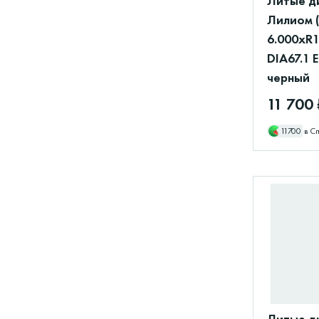
Литые д
Лилиом 
6.000xR1
DIA67.1 
черный
11 700 
11700
в С
Литые д