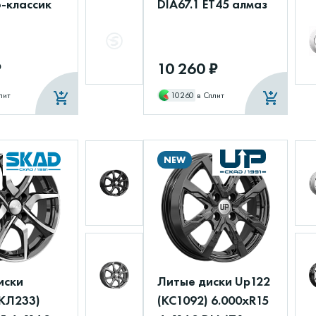
-классик
DIA67.1 ET45 алмаз
₽
10 260 ₽
лит
10260
в Сплит
NEW
иски
Литые диски Up122
КЛ233)
(КС1092) 6.000xR15