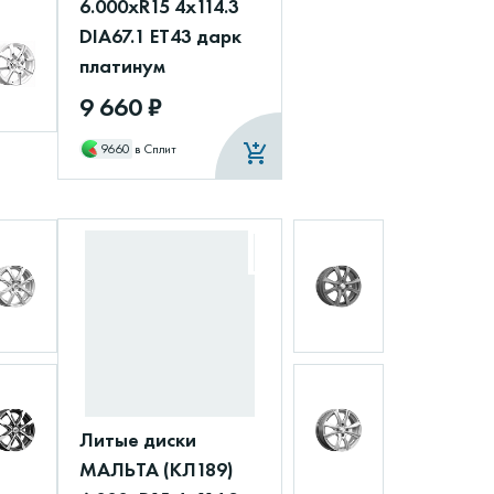
6.000xR15 4x114.3
DIA67.1 ET43 дарк
платинум
9 660 ₽
9660
в Сплит
Литые диски
МАЛЬТА (КЛ189)