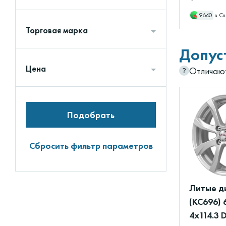
9660
в Сп
Торговая марка
Допус
Цена
Отличают
Подобрать
Сбросить фильтр параметров
Литые д
(КС696) 
4x114.3 