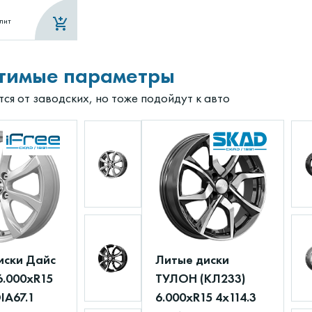
лит
тимые параметры
ся от заводских, но тоже подойдут к авто
иски Дайс
Литые диски
6.000xR15
ТУЛОН (КЛ233)
DIA67.1
6.000xR15 4x114.3