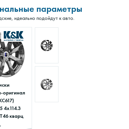
нальные параметры
дские, идеально подойдут к авто.
иски
-оригинал
(КС617)
5 4x114.3
ET46 кварц
₽