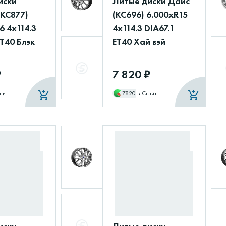
иски
Литые диски Дайс
(КС877)
(КС696) 6.000xR15
6 4x114.3
4x114.3 DIA67.1
ET40 Блэк
ET40 Хай вэй
₽
7 820 ₽
лит
7820
в Сплит