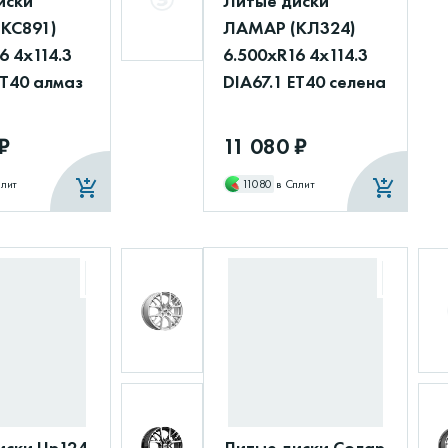
иски
Литые диски
(КС891)
ЛАМАР (КЛ324)
6 4x114.3
6.500xR16 4x114.3
ET40 алмаз
DIA67.1 ET40 селена
₽
11 080 ₽
плит
11080
в Сплит
иски Up124
Литые диски Солар