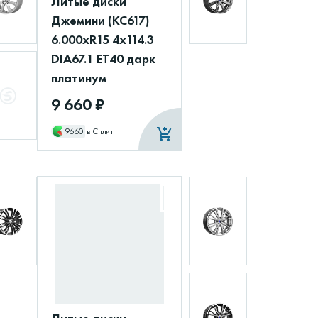
Литые диски
Джемини (КС617)
6.000xR15 4x114.3
DIA67.1 ET40 дарк
платинум
9 660 ₽
9660
в Сплит