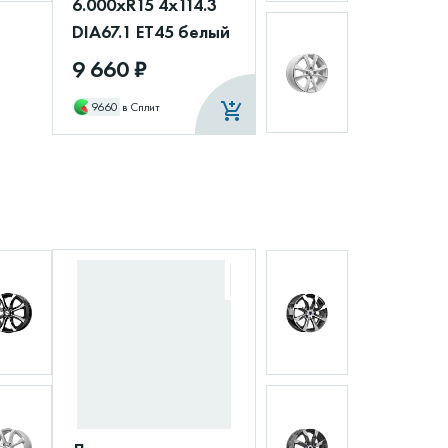
6.000xR15 4x114.3
DIA67.1 ET45 белый
9 660 ₽
9660
в Сплит