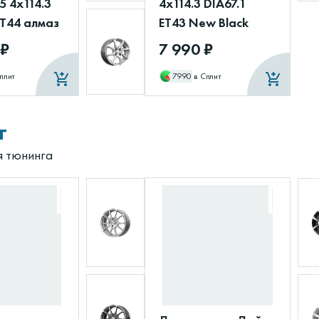
5 4x114.3
4x114.3 DIA67.1
ET44 алмаз
ET43 New Black
 ₽
7 990 ₽
плит
7990
в Сплит
г
я тюнинга