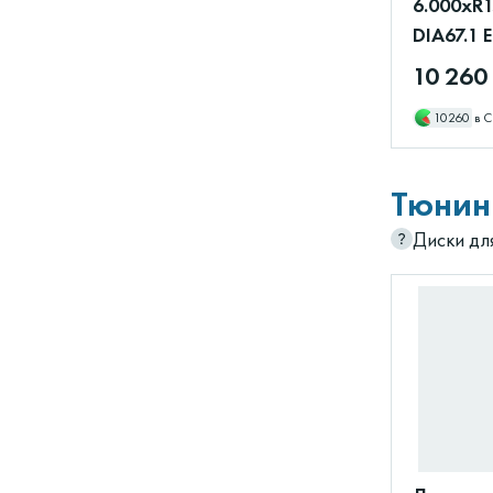
6.000xR1
DIA67.1 
10 260
10260
в С
Тюнин
Диски дл