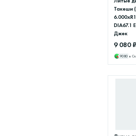
Литые д
Такеши 
6.000xR1
DIA67.1 
Джек
9 080 
9080
в Сп