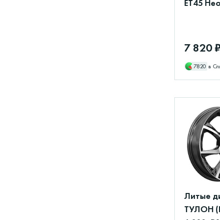
ET45 Нео
7 820 
7820
в Сп
Литые д
ТУЛОН (