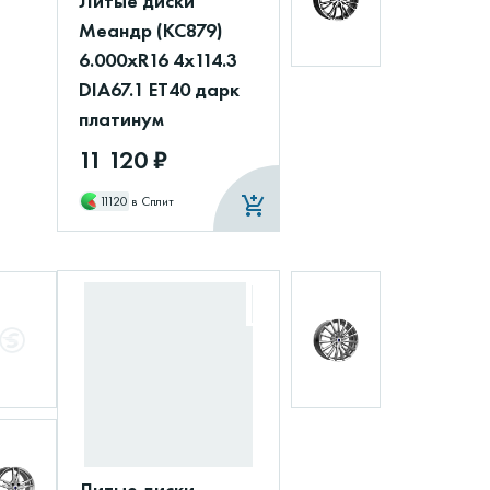
Литые диски
Меандр (КС879)
6.000xR16 4x114.3
DIA67.1 ET40 дарк
платинум
11 120 ₽
11120
в Сплит
Литые диски