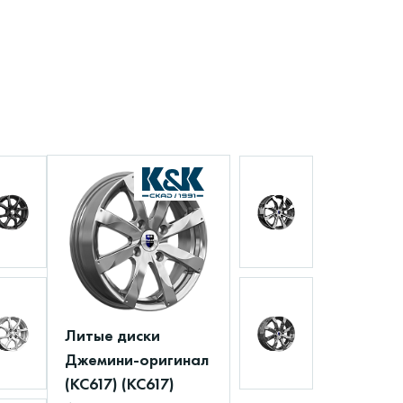
Литые диски
Джемини-оригинал
(КС617) (КС617)