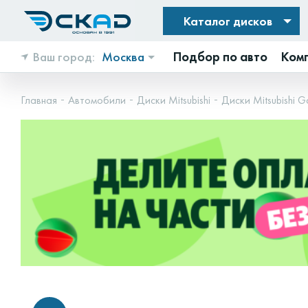
Каталог дисков
Ваш город:
Москва
Подбор по авто
Ком
Главная
Автомобили
Диски Mitsubishi
Диски Mitsubishi G