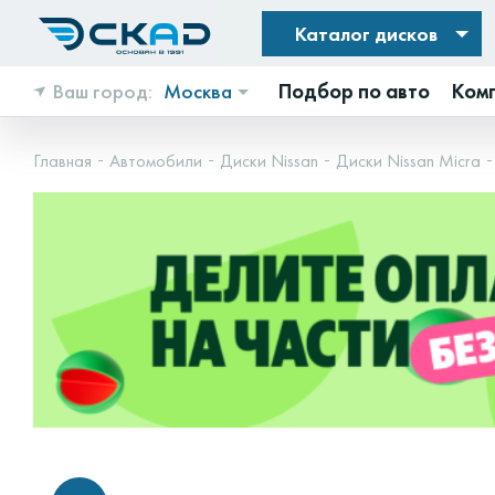
Каталог дисков
Ваш город:
Москва
Подбор по авто
Ком
Главная
Автомобили
Диски Nissan
Диски Nissan Micra