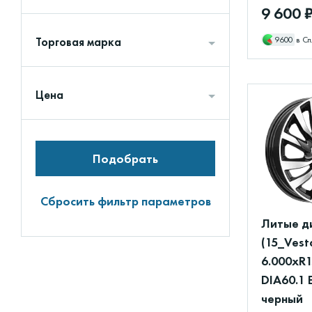
9 600 
Торговая марка
9600
в Сп
Цена
Подобрать
Сбросить фильтр параметров
Литые д
(15_Vest
6.000xR1
DIA60.1 
черный