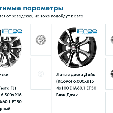
тимые параметры
ся от заводских, но тоже подойдут к авто
иски
Литые диски Дайс
(КС696) 6.000xR15
esta FL)
4x100 DIA60.1 ET50
 6.500xR16
Блэк Джек
A60.1 ET50
ерный