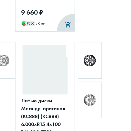
9 660 ₽
9660
в Сплит
Литые диски
Меандр-оригинал
(КС888) (КС888)
6.000xR15 4x100