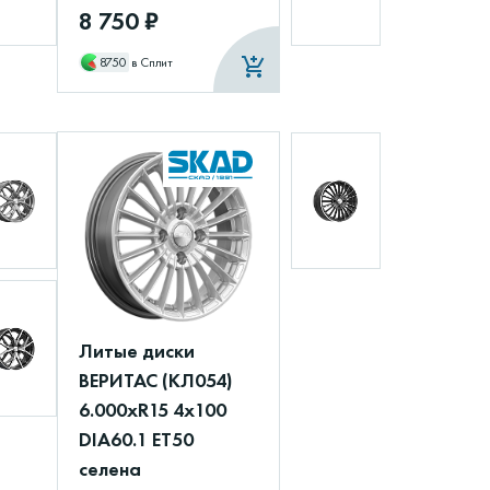
8 750 ₽
8750
в Сплит
Литые диски
ВЕРИТАС (КЛ054)
6.000xR15 4x100
DIA60.1 ET50
селена