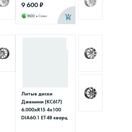
9 600 ₽
9600
в Сплит
Литые диски
Джемини (КС617)
6.000xR15 4x100
DIA60.1 ET48 кварц