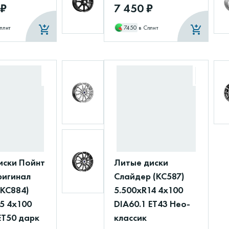
 ₽
7 450 ₽
плит
7450
в Сплит
иски Пойнт
Литые диски
ригинал
Слайдер (КС587)
(КС884)
5.500xR14 4x100
5 4x100
DIA60.1 ET43 Нео-
ET50 дарк
классик