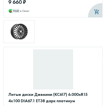
9 660 ₽
9660
в Сплит
Литые диски Джемини (КС617) 6.000xR15
4x100 DIA67.1 ET38 дарк платинум