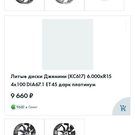
Литые диски Джемини (КС617) 6.000xR15
4x100 DIA67.1 ET45 дарк платинум
9 660 ₽
9660
в Сплит