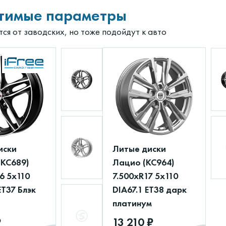
тимые параметры
ся от заводских, но тоже подойдут к авто
иски
Литые диски
(КС689)
Лацио (КС964)
6 5x110
7.500xR17 5x110
ET37 Блэк
DIA67.1 ET38 дарк
платинум
₽
13 210 ₽