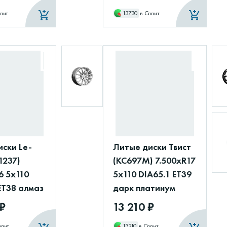
лит
13730
в Сплит
ски Le-
Литые диски Твист
Л237)
(КС697М) 7.500xR17
6 5x110
5x110 DIA65.1 ET39
ET38 алмаз
дарк платинум
 ₽
13 210 ₽
плит
13210
в Сплит