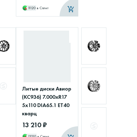
11120
в Сплит
Литые диски Авиор
(КС936) 7.000xR17
5x110 DIA65.1 ET40
кварц
13 210 ₽
13210
в Сплит