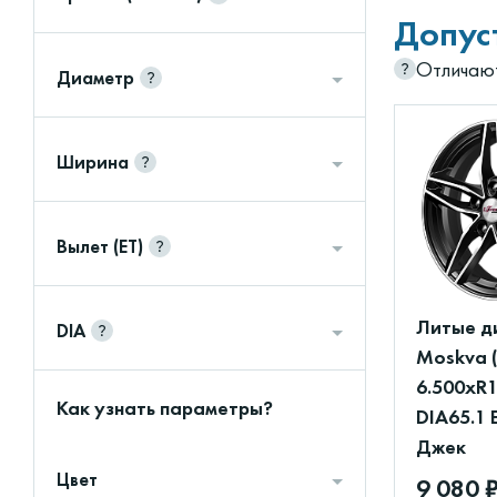
Допус
Отличают
Диаметр
Ширина
Вылет (ET)
Литые д
DIA
Moskva 
6.500xR1
Как узнать параметры?
DIA65.1 
Джек
Цвет
9 080 