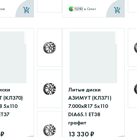
плит
11290
в Сплит
иски
Литые диски
 (КЛ370)
АЗИМУТ (КЛ371)
8 5x110
7.000xR17 5x110
ET37
DIA65.1 ET38
графит
 ₽
13 330 ₽