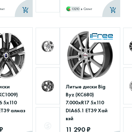
лит
13210
в Сплит
иски
Литые диски Big
КС1009)
Byz (КС680)
6 5x110
7.000xR17 5x110
ET39 алмаз
DIA65.1 ET39 Хай
вэй
₽
11 290 ₽