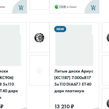
плит
13330
в Сплит
NEW
иски
Литые диски Ариус
(КС906)
(КС1187) 7.000xR17
8 5x110
5x110 DIA67.1 ET40
ET40 дарк
дарк платинум
м
 ₽
13 210 ₽