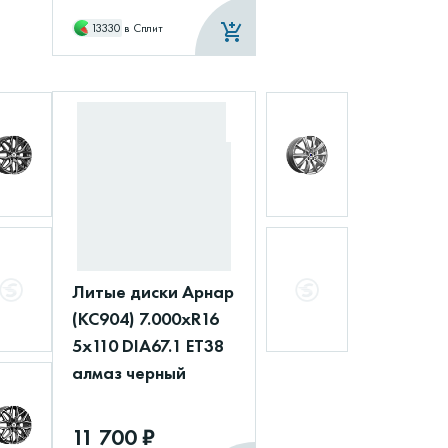
13330
в Сплит
Литые диски Арнар
(КС904) 7.000xR16
5x110 DIA67.1 ET38
алмаз черный
11 700 ₽