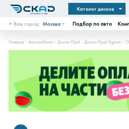
Каталог дисков
Ваш город:
Москва
Подбор по авто
Ком
Главная
Автомобили
Диски Opel
Диски Opel Signum
O