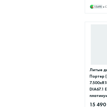
15490
в С
Литые д
Портер 
7.500xR1
DIA67.1 
платину
15 490