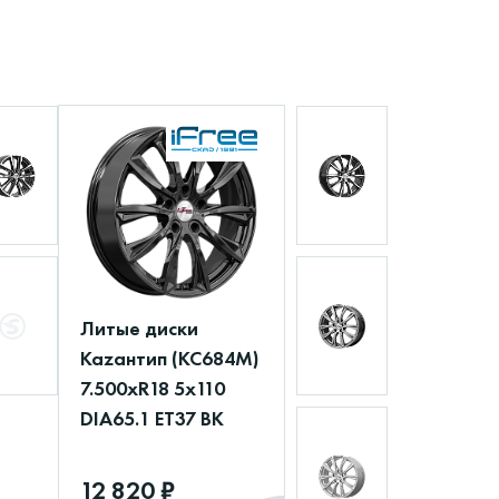
Литые диски
Каzантип (КС684М)
7.500xR18 5x110
DIA65.1 ET37 BK
12 820 ₽