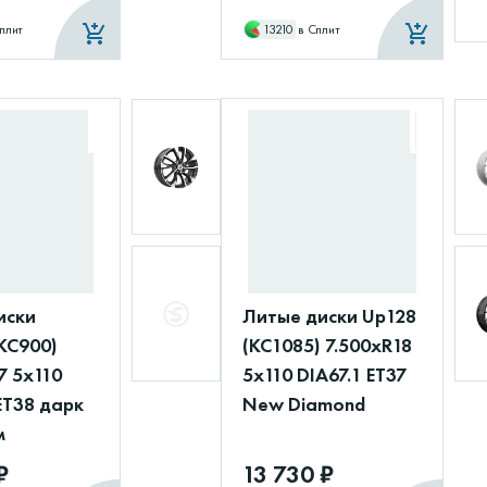
плит
13210
в Сплит
иски
Литые диски Up128
КС900)
(КС1085) 7.500xR18
7 5x110
5x110 DIA67.1 ET37
ET38 дарк
New Diamond
м
₽
13 730 ₽