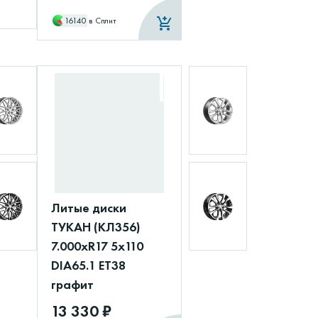
16140
в Сплит
Литые диски
ТУКАН (КЛ356)
7.000xR17 5x110
DIA65.1 ET38
графит
13 330 ₽