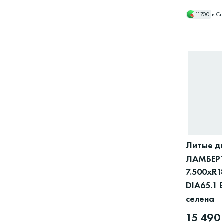
11700
в С
Литые д
ЛАМБЕРТ
7.500xR1
DIA65.1 
селена
15 490