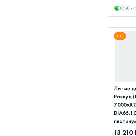
15490
в С
HIT
Литые д
Роквуд (
7.000xR1
DIA65.1 
платину
13 210 