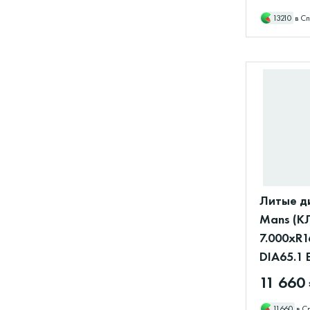
13210
в Сп
Литые ди
Mans (К
7.000xR1
DIA65.1 
11 660
11660
в С