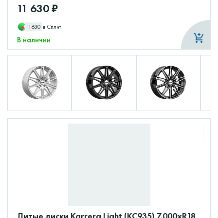
11 630 ₽
11630
в Сплит
В наличии
Литые диски Karrera Light (КС935) 7.000xR18