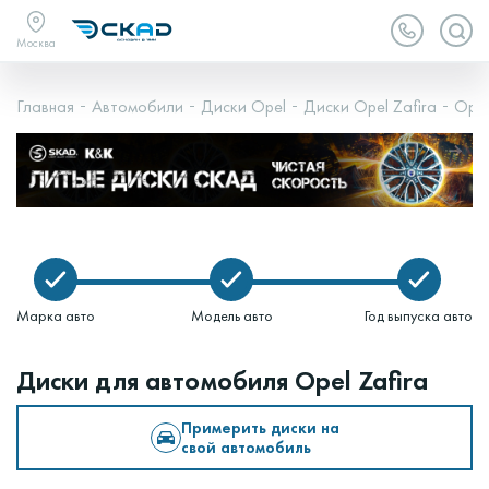
Москва
Главная
Автомобили
Диски Opel
Диски Opel Zafira
Opel
Марка авто
Модель авто
Год выпуска авто
Диски для автомобиля Opel Zafira
Примерить диски на
свой автомобиль