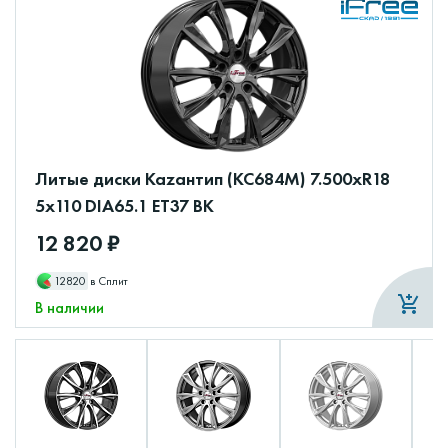
Литые диски Каzантип (КС684М) 7.500xR18
5x110 DIA65.1 ET37 BK
12 820 ₽
12820
в Сплит
В наличии