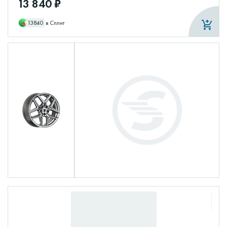
13 840 ₽
13840
в Сплит