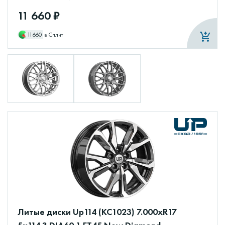
11 660 ₽
11660
в Сплит
Литые диски Up114 (КС1023) 7.000xR17