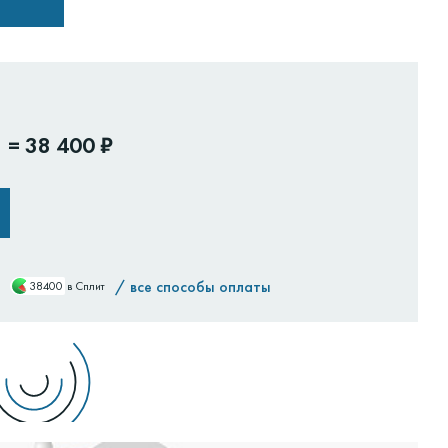
=
38 400 ₽
/
все способы оплаты
38400
в Сплит