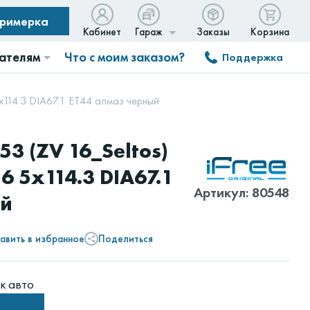
примерка
Кабинет
Гараж
Заказы
Корзина
ателям
Что с моим заказом?
Поддержка
x114.3 DIA67.1 ET44 алмаз черный
3 (ZV 16_Seltos)
6 5x114.3 DIA67.1
Артикул: 80548
ый
авить в избранное
Поделиться
к авто