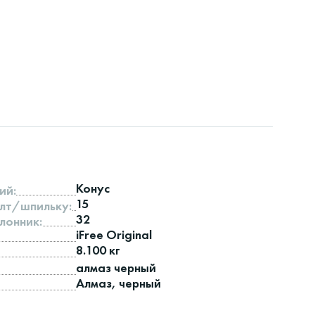
Конус
ий:
15
лт/шпильку:
32
лонник:
iFree Original
8.100 кг
алмаз черный
Алмаз, черный