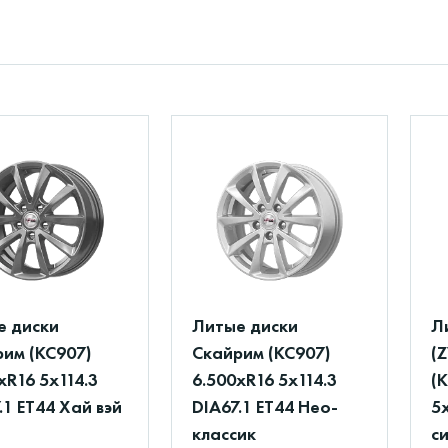
е диски
Литые диски
Л
им (КС907)
Скайрим (КС907)
(Z
xR16 5x114.3
6.500xR16 5x114.3
(
.1 ET44 Хай вэй
DIA67.1 ET44 Нео-
5x
классик
с