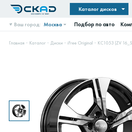
Каталог дисков
Ваш город:
Москва
Подбор по авто
Ком
Главная
Каталог
Диски
iFree Original
КС1053 (ZV 16_Se