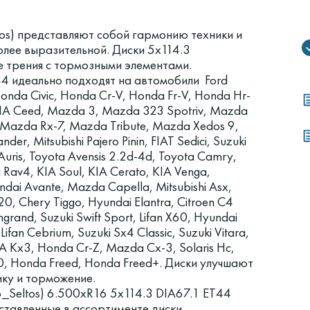
ltos) представляют собой гармонию техники и
олее выразительной. Диски 5x114.3
е трения с тормозными элементами.
44 идеально подходят на автомобили Ford
Honda Civic, Honda Cr-V, Honda Fr-V, Honda Hr-
 KIA Ceed, Mazda 3, Mazda 323 Spotriv, Mazda
Mazda Rx-7, Mazda Tribute, Mazda Xedos 9,
nder, Mitsubishi Pajero Pinin, FIAT Sedici, Suzuki
 Auris, Toyota Avensis 2.2d-4d, Toyota Camry,
a Rav4, KIA Soul, KIA Cerato, KIA Venga,
undai Avante, Mazda Capella, Mitsubishi Asx,
0, Chery Tiggo, Hyundai Elantra, Citroen C4
grand, Suzuki Swift Sport, Lifan X60, Hyundai
ifan Cebrium, Suzuki Sx4 Classic, Suzuki Vitara,
IA Kx3, Honda Cr-Z, Mazda Cx-3, Solaris Hc,
50, Honda Freed, Honda Freed+. Диски улучшают
ику и торможение.
6_Seltos) 6.500xR16 5x114.3 DIA67.1 ET44
ставленные в ассортименте диски