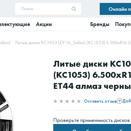
Онлайн 
плектующие
Акции
Бренды
Покуп
ltos)
Литые диски КС1053 (ZV 16_Seltos) (КС1053) 6.500xR16 5
Литые диски КС105
(КС1053) 6.500xR1
ET44 алмаз черн
Оставить отзыв
Доб
Проверьте применимость дисков 