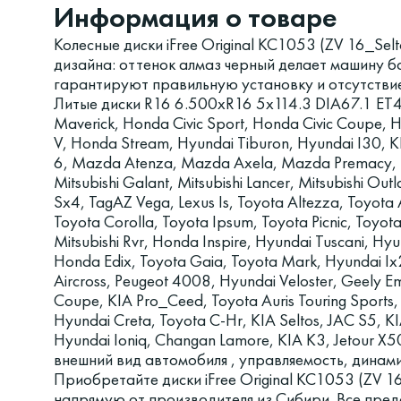
Информация о товаре
Колесные диски iFree Original КС1053 (ZV 16_Se
дизайна: оттенок алмаз черный делает машину б
гарантируют правильную установку и отсутстви
Литые диски R16 6.500xR16 5x114.3 DIA67.1 ET
Maverick, Honda Civic Sport, Honda Civic Coupe, 
V, Honda Stream, Hyundai Tiburon, Hyundai I30,
6, Mazda Atenza, Mazda Axela, Mazda Premacy, 
Mitsubishi Galant, Mitsubishi Lancer, Mitsubishi Outla
Sx4, TagAZ Vega, Lexus Is, Toyota Altezza, Toyota
Toyota Corolla, Toyota Ipsum, Toyota Picnic, Toyot
Mitsubishi Rvr, Honda Inspire, Hyundai Tuscani, Hy
Honda Edix, Toyota Gaia, Toyota Mark, Hyundai Ix2
Aircross, Peugeot 4008, Hyundai Veloster, Geely Em
Coupe, KIA Pro_Ceed, Toyota Auris Touring Sports, L
Hyundai Creta, Toyota C-Hr, KIA Seltos, JAC S5, K
Hyundai Ioniq, Changan Lamore, KIA K3, Jetour X
внешний вид автомобиля , управляемость, динам
Приобретайте диски iFree Original КС1053 (ZV 1
напрямую от производителя из Сибири. Все пред