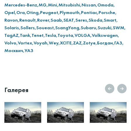
Mercedes-Benz,
MG,
Mini,
Mitsubishi,
Nissan,
Omoda,
Opel,
Ora,
Oting,
Peugeot,
Plymouth,
Pontiac,
Porsche,
Ravon,
Renault,
Rover,
Saab,
SEAT,
Seres,
Skoda,
Smart,
Solaris,
Sollers,
Soueast,
SsangYong,
Subaru,
Suzuki,
SWM,
TagAZ,
Tank,
Tenet,
Tesla,
Toyota,
VOLGA,
Volkswagen,
Volvo,
Vortex,
Voyah,
Wey,
XCITE,
ZAZ,
Zotye,
Богдан,
ГАЗ,
Москвич,
УАЗ
Галерея