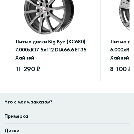
Литые диски Big Byz (КС680)
Литые ди
7.000xR17 5x112 DIA66.6 ET35
6.000xR16
Хай вэй
Хай вэй
11 290 ₽
8 100 ₽
Что с моим заказом?
Примерка
Диски