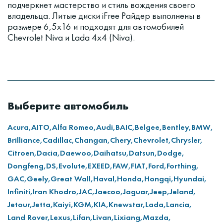
подчеркнет мастерство и стиль вождения своего
владельца. Литые диски iFree Райдер выполнены в
размере 6,5х16 и подходят для автомобилей
Chevrolet Niva и Lada 4x4 (Niva).
Выберите автомобиль
Acura,
AITO,
Alfa Romeo,
Audi,
BAIC,
Belgee,
Bentley,
BMW,
Brilliance,
Cadillac,
Changan,
Chery,
Chevrolet,
Chrysler,
Citroen,
Dacia,
Daewoo,
Daihatsu,
Datsun,
Dodge,
Dongfeng,
DS,
Evolute,
EXEED,
FAW,
FIAT,
Ford,
Forthing,
GAC,
Geely,
Great Wall,
Haval,
Honda,
Hongqi,
Hyundai,
Infiniti,
Iran Khodro,
JAC,
Jaecoo,
Jaguar,
Jeep,
Jeland,
Jetour,
Jetta,
Kaiyi,
KGM,
KIA,
Knewstar,
Lada,
Lancia,
Land Rover,
Lexus,
Lifan,
Livan,
Lixiang,
Mazda,