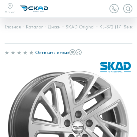
Москва
Главная
Каталог
Диски
SKAD Original
KL-372 (17_Seltos)
Оставить отзыв