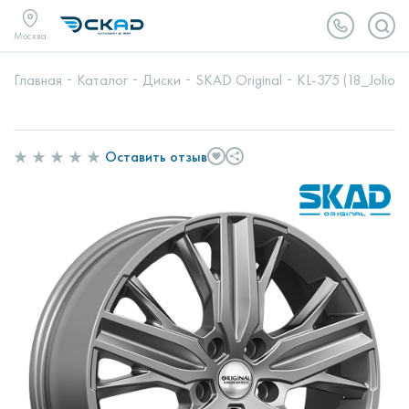
Москва
Главная
Каталог
Диски
SKAD Original
KL-375 (18_Jolion)
Оставить отзыв