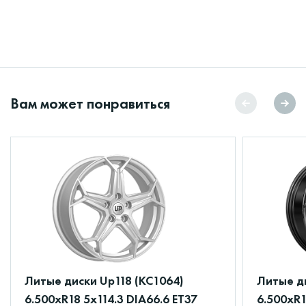
Вам может понравиться
Литые диски Up118 (КС1064)
Литые ди
6.500xR18 5x114.3 DIA66.6 ET37
6.500xR1