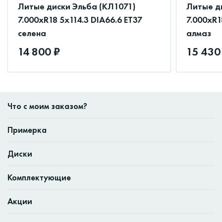
Литые диски Эльба (КЛ1071)
Литые д
7.000xR18 5x114.3 DIA66.6 ET37
7.000xR1
селена
алмаз
14 800 ₽
15 430
Что с моим заказом?
Примерка
Диски
Комплектующие
Акции