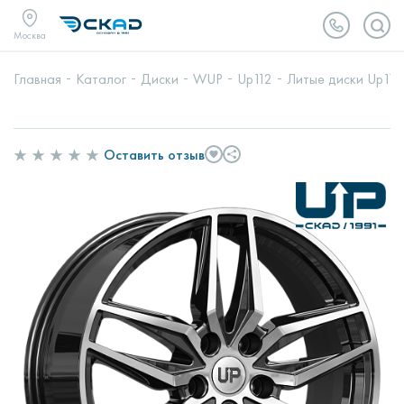
Москва
Главная
Каталог
Диски
WUP
Up112
Литые диски Up112
Оставить отзыв