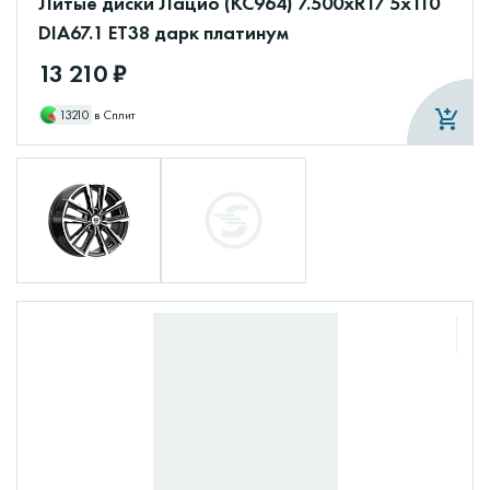
Литые диски Лацио (КС964) 7.500xR17 5x110
DIA67.1 ET38 дарк платинум
13 210 ₽
13210
в Сплит