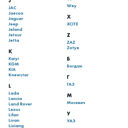
J
Wey
JAC
Jaecoo
X
Jaguar
Jeep
XCITE
Jeland
Z
Jetour
Jetta
ZAZ
Zotye
K
Б
Kaiyi
KGM
Богдан
KIA
Knewstar
Г
ГАЗ
L
Lada
М
Lancia
Москвич
Land Rover
Lexus
У
Lifan
Livan
УАЗ
Lixiang