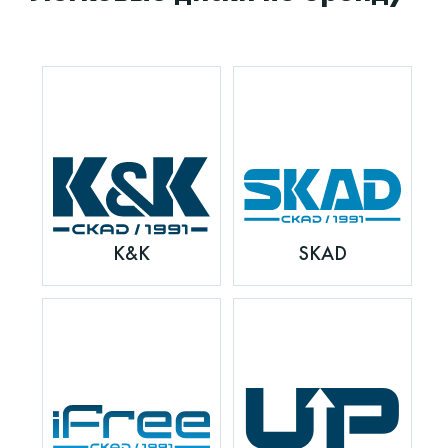
K&K
SKAD