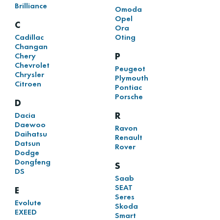
Brilliance
Omoda
Opel
C
Ora
Cadillac
Oting
Changan
P
Chery
Chevrolet
Peugeot
Chrysler
Plymouth
Citroen
Pontiac
Porsche
D
R
Dacia
Daewoo
Ravon
Daihatsu
Renault
Datsun
Rover
Dodge
Dongfeng
S
DS
Saab
SEAT
E
Seres
Evolute
Skoda
EXEED
Smart