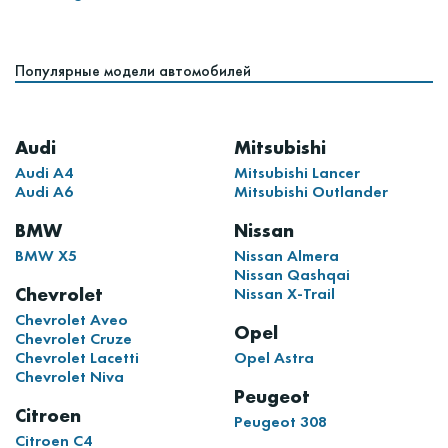
Популярные модели автомобилей
Audi
Mitsubishi
Audi A4
Mitsubishi Lancer
Audi A6
Mitsubishi Outlander
BMW
Nissan
BMW X5
Nissan Almera
Nissan Qashqai
Chevrolet
Nissan X-Trail
Chevrolet Aveo
Opel
Chevrolet Cruze
Chevrolet Lacetti
Opel Astra
Chevrolet Niva
Peugeot
Citroen
Peugeot 308
Citroen C4