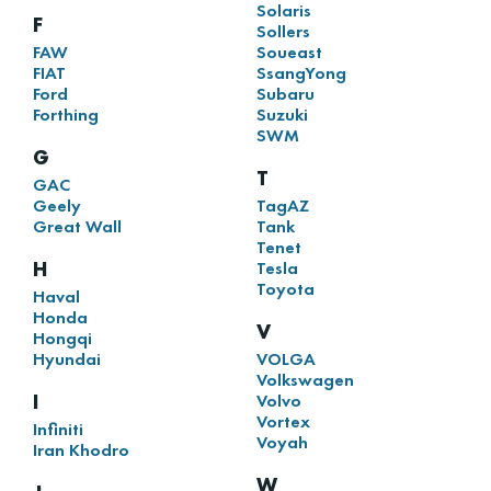
Solaris
F
Sollers
FAW
Soueast
FIAT
SsangYong
Ford
Subaru
Forthing
Suzuki
SWM
G
T
GAC
Geely
TagAZ
Great Wall
Tank
Tenet
H
Tesla
Toyota
Haval
Honda
V
Hongqi
Hyundai
VOLGA
Volkswagen
I
Volvo
Vortex
Infiniti
Voyah
Iran Khodro
W