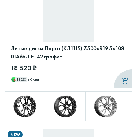
Литые диски Ларго (КЛ1115) 7.500xR19 5x108
DIA65.1 ET42 графит
18 520 ₽
18520
в Сплит
NEW