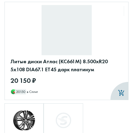
Литые диски Атлас (КС661М) 8.500xR20
5x108 DIA67.1 ET45 дарк платинум
20 150 ₽
20150
в Сплит