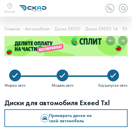
Москва
Главная
Автомобили
Диски EXEED
Диски EXEED Txl
EXEED
Марка авто
Модель авто
Год выпуска авто
Диски для автомобиля Exeed Txl
Примерить диски на
свой автомобиль