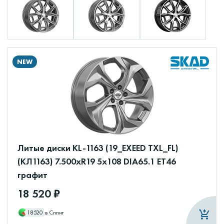
NEW
Литые диски KL-1163 (19_EXEED TXL_FL)
(КЛ1163) 7.500xR19 5x108 DIA65.1 ET46
графит
18 520 ₽
18520
в Сплит