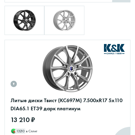
Литые диски Твист (КС697М) 7.500xR17 5x110
DIA65.1 ET39 дарк платинум
13 210 ₽
13210
в Сплит