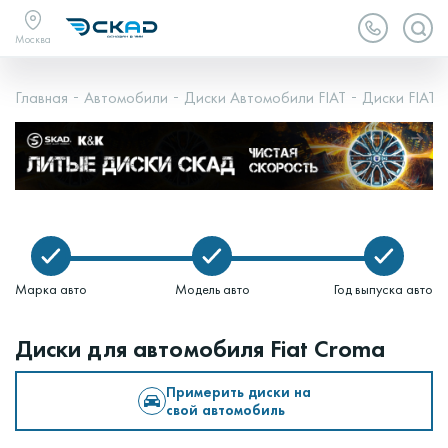
Москва
Главная
Автомобили
Диски Автомобили FIAT
Диски FIAT 
Марка авто
Модель авто
Год выпуска авто
Диски для автомобиля Fiat Croma
Примерить диски на
свой автомобиль