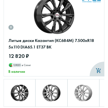
Литые диски Каzантип (КС684М) 7.500xR18
5x110 DIA65.1 ET37 BK
12 820 ₽
12820
в Сплит
В наличии