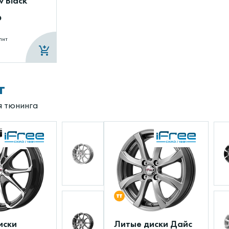
 Black
₽
лит
г
я тюнинга
иски
Литые диски Дайс