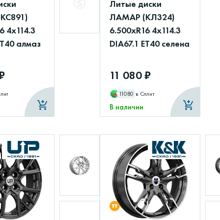
иски
Литые диски
(КС891)
ЛАМАР (КЛ324)
6 4x114.3
6.500xR16 4x114.3
ET40 алмаз
DIA67.1 ET40 селена
₽
11 080 ₽
плит
11080
в Сплит
В наличии