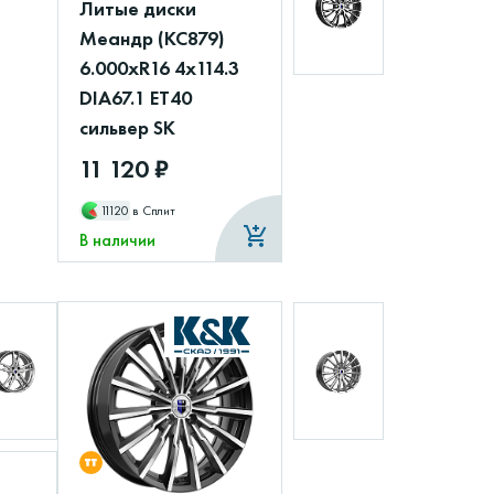
Литые диски
Меандр (КС879)
6.000xR16 4x114.3
DIA67.1 ET40
сильвер SK
11 120 ₽
11120
в Сплит
В наличии