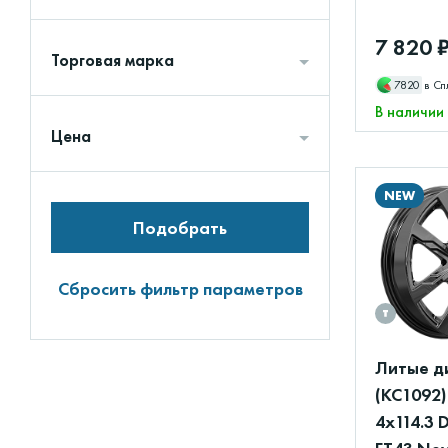
7 820 
Торговая марка
7820
в Сп
В наличии
Цена
NEW
Подобрать
Сбросить фильтр параметров
Литые д
(КС1092)
4x114.3 