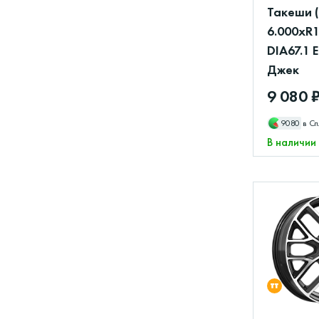
Такеши 
6.000xR1
DIA67.1 
Джек
9 080 
9080
в Сп
В наличии