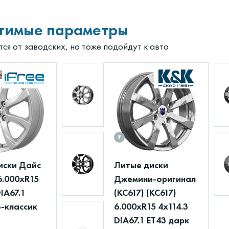
тимые параметры
ся от заводских, но тоже подойдут к авто
иски Дайс
Литые диски
6.000xR15
Джемини-оригинал
DIA67.1
(КС617) (КС617)
-классик
6.000xR15 4x114.3
DIA67.1 ET43 дарк