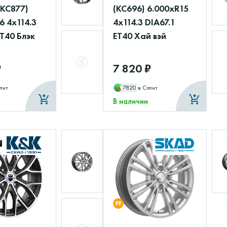
(КС877)
(КС696) 6.000xR15
6 4x114.3
4x114.3 DIA67.1
ET40 Блэк
ET40 Хай вэй
₽
7 820 ₽
лит
7820
в Сплит
В наличии