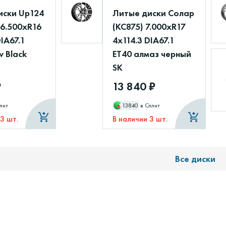
иски Up124
Литые диски Солар
 6.500xR16
(КС875) 7.000xR17
DIA67.1
4x114.3 DIA67.1
 Black
ET40 алмаз черный
SK
₽
13 840 ₽
лит
13840
в Сплит
 3 шт.
В наличии 3 шт.
Все диски