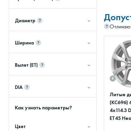
Допус
Диаметр
Отличают
Ширина
Вылет (ET)
DIA
Литые д
(КС696) 
Как узнать параметры?
4x114.3 
ET45 Нео
Цвет