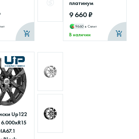
платинум
₽
9 660 ₽
лит
9660
в Сплит
В наличии
иски Up122
 6.000xR15
DIA67.1