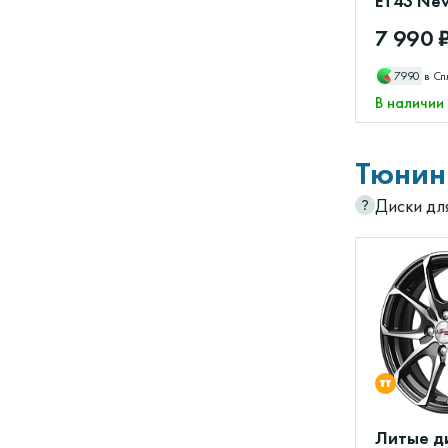
ET43 New
7 990 
7990
в Сп
В наличии
Тюнин
Диски дл
Литые д