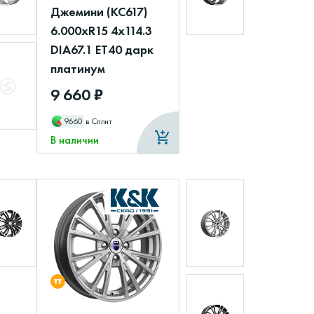
Джемини (КС617)
6.000xR15 4x114.3
DIA67.1 ET40 дарк
платинум
9 660 ₽
9660
в Сплит
В наличии