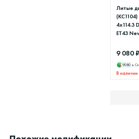
Литые д
(КС1104)
4x114.3 
ET43 New
9 080 
9080
в Сп
В наличии
Похожие модификации