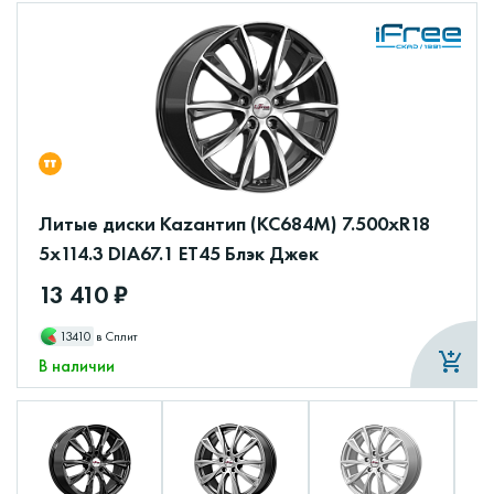
Литые диски Каzантип (КС684М) 7.500xR18
5x114.3 DIA67.1 ET45 Блэк Джек
13 410 ₽
13410
в Сплит
В наличии