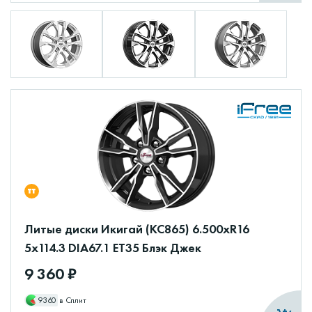
Литые диски Икигай (КС865) 6.500xR16
5x114.3 DIA67.1 ET35 Блэк Джек
9 360 ₽
9360
в Сплит