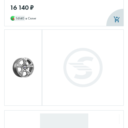
16 140 ₽
16140
в Сплит