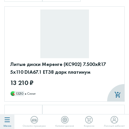
Литые диски Меренге (КС902) 7.500xR17
5x110 DIA67.1 ET38 дарк платинум
13 210 ₽
13210
в Сплит
Меню
Онлайн примерка
Каталог дисков
Корзина
Личный кабинет