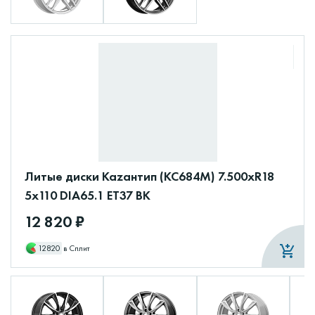
Литые диски Каzантип (КС684М) 7.500xR18
5x110 DIA65.1 ET37 BK
12 820 ₽
12820
в Сплит