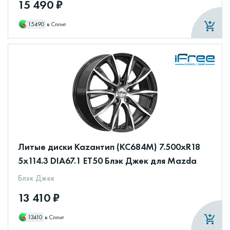
15 490 ₽
15490
в Сплит
Литые диски Каzантип (КС684М) 7.500xR18
5x114.3 DIA67.1 ET50 Блэк Джек для Mazda
Блэк Джек
13 410 ₽
13410
в Сплит