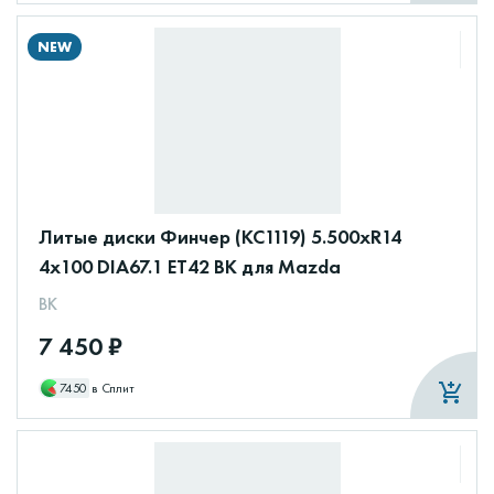
NEW
Литые диски Финчер (КС1119) 5.500xR14
4x100 DIA67.1 ET42 BK для Mazda
BK
7 450 ₽
7450
в Сплит