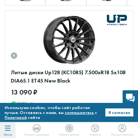
Литые диски Up128 (КС1085) 7.500xR18 5x108
DIA65.1 ET45 New Black
13 090 ₽
13090
в Сплит
Используем cookies, чтобы сайт работал
В наличии 3 шт.
лучше. Оставаясь с нами, вы
соглашаетесь
с
Я согласен
Политикой
сайта
Меню
Онлайн примерка
Каталог дисков
Корзина
Личный кабинет