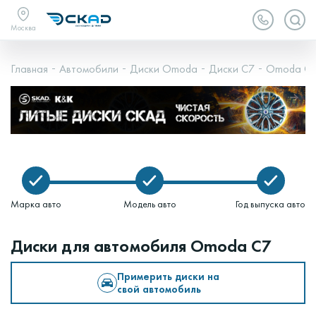
Москва
Главная
Автомобили
Диски Omoda
Диски C7
Omoda C7 (
Марка авто
Модель авто
Год выпуска авто
Диски для автомобиля Omoda C7
Примерить диски на
свой автомобиль