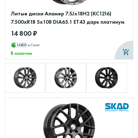
Литые диски Аламер 7.5Jx18H2 (КС1216)
7.500xR18 5x108 DIA65.1 ET43 дарк платинум
14 800 ₽
14800
в Сплит
В наличии