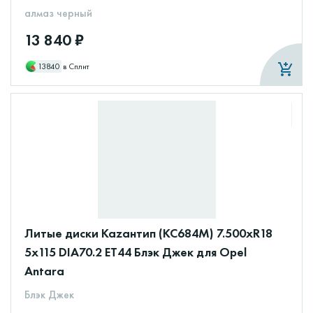
алмаз черный
13 840 ₽
13840
в Сплит
Литые диски Каzантип (КС684М) 7.500xR18
5x115 DIA70.2 ET44 Блэк Джек для Opel
Antara
Блэк Джек