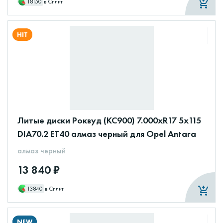
18150
в Сплит
HIT
Литые диски Роквуд (КС900) 7.000xR17 5x115
DIA70.2 ET40 алмаз черный для Opel Antara
алмаз черный
13 840 ₽
13840
в Сплит
NEW