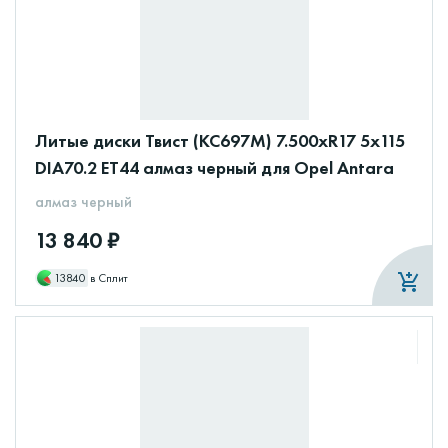
Литые диски Твист (КС697М) 7.500xR17 5x115
DIA70.2 ET44 алмаз черный для Opel Antara
алмаз черный
13 840 ₽
13840
в Сплит