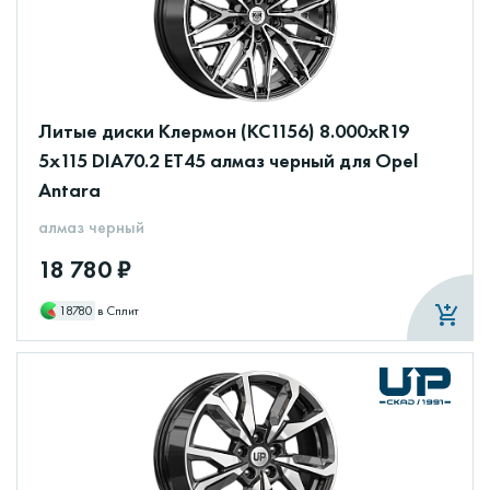
Литые диски Клермон (КС1156) 8.000xR19
5x115 DIA70.2 ET45 алмаз черный для Opel
Antara
алмаз черный
18 780 ₽
18780
в Сплит