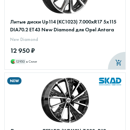
Литые диски Up114 (КС1023) 7.000xR17 5x115
DIA70.2 ET43 New Diamond для Opel Antara
New Diamond
12 950 ₽
12950
в Сплит
NEW