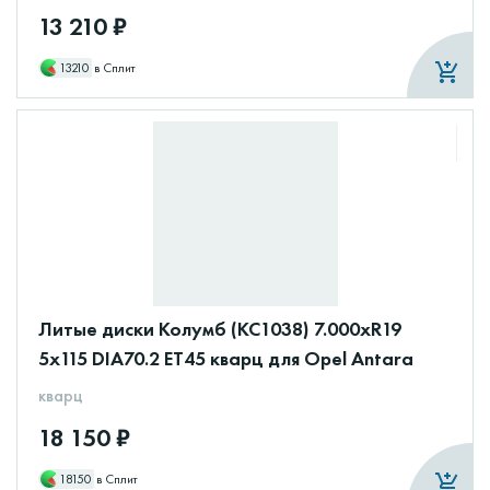
13 210 ₽
13210
в Сплит
Литые диски Колумб (КС1038) 7.000xR19
5x115 DIA70.2 ET45 кварц для Opel Antara
кварц
18 150 ₽
18150
в Сплит