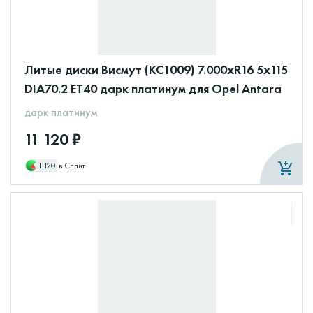
Литые диски Висмут (КС1009) 7.000xR16 5x115
DIA70.2 ET40 дарк платинум для Opel Antara
дарк платинум
11 120 ₽
11120
в Сплит