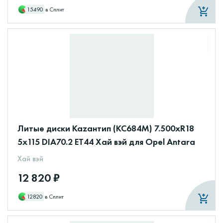
15490
в Сплит
Литые диски Каzантип (КС684М) 7.500xR18
5x115 DIA70.2 ET44 Хай вэй для Opel Antara
Хай вэй
12 820 ₽
12820
в Сплит