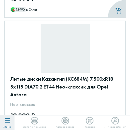
13990
в Сплит
Литые диски Каzантип (КС684М) 7.500xR18
5x115 DIA70.2 ET44 Нео-классик для Opel
Antara
Нео-классик
12 820 ₽
12820
в Сплит
Меню
Онлайн примерка
Каталог дисков
Корзина
Личный кабинет