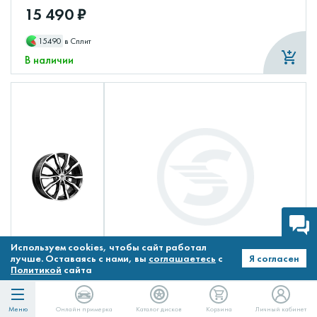
15 490 ₽
15490
в Сплит
В наличии
Используем cookies, чтобы сайт работал
лучше. Оставаясь с нами, вы
соглашаетесь
с
Я согласен
Политикой
сайта
Меню
Онлайн примерка
Каталог дисков
Корзина
Личный кабинет