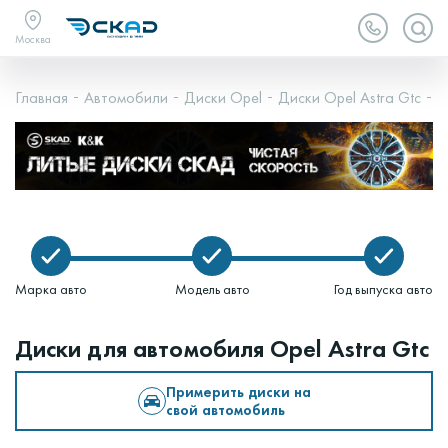
Москва
Главная
Автомобили
Диски Opel
Диски Opel Astra Gtc
O
Марка авто
Модель авто
Год выпуска авто
Диски для автомобиля Opel Astra Gtc
Примерить диски на
свой автомобиль