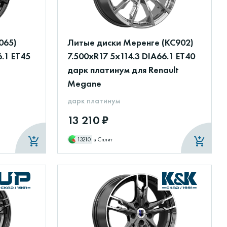
065)
Литые диски Меренге (КС902)
6.1 ET45
7.500xR17 5x114.3 DIA66.1 ET40
дарк платинум для Renault
Megane
дарк платинум
13 210 ₽
13210
в Сплит