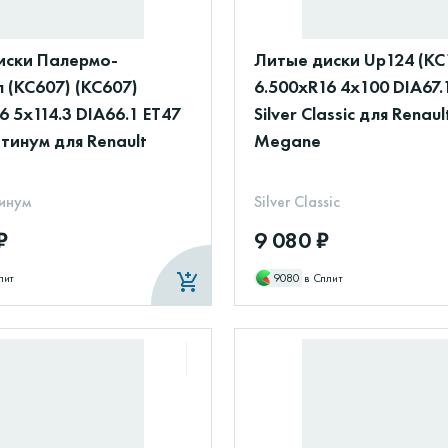
иски Палермо-
Литые диски Up124 (КС
 (КС607) (КС607)
6.500xR16 4x100 DIA67.
6 5x114.3 DIA66.1 ET47
Silver Classic для Renaul
тинум для Renault
Megane
инум
Silver Classic
₽
9 080 ₽
лит
9080
в Сплит