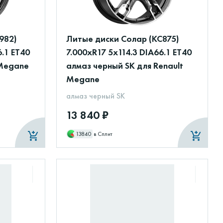
982)
Литые диски Солар (КС875)
6.1 ET40
7.000xR17 5x114.3 DIA66.1 ET40
 Megane
алмаз черный SK для Renault
Megane
алмаз черный SK
13 840 ₽
13840
в Сплит