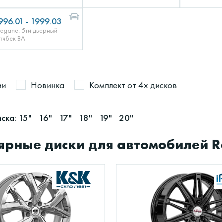
996.01 - 1999.03
egane: 5ти дверный
этчбек BA
ии
Новинка
Комплект от 4х дисков
ска:
15"
16"
17"
18"
19"
20"
ярные диски для автомобилей R