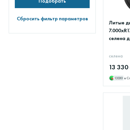
Подобрать
Сбросить фильтр параметров
Литые д
7.000xR1
селена д
селена
13 330
13330
в С