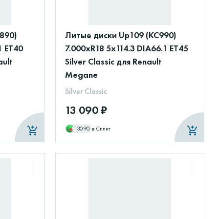
890)
Литые диски Up109 (КС990)
1 ET40
7.000xR18 5x114.3 DIA66.1 ET45
ult
Silver Classic для Renault
Megane
Silver Classic
13 090 ₽
13090
в Сплит