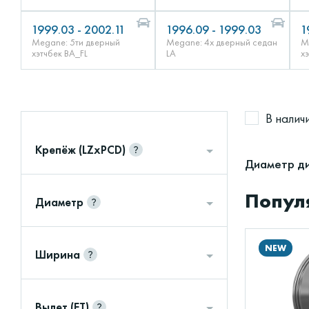
1999.03 - 2002.11
1996.09 - 1999.03
1
Megane: 5ти дверный
Megane: 4х дверный седан
M
хэтчбек BA_FL
LA
х
В налич
Крепёж (LZxPCD)
Диаметр ди
Попул
Диаметр
NEW
Ширина
Вылет (ET)