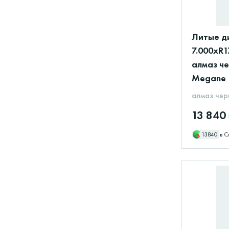
Литые ди
7.000xR1
алмаз че
Megane
алмаз чер
13 840
13840
в С