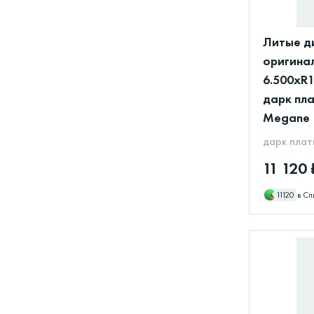
Литые д
оригинал
6.500xR1
дарк пла
Megane
дарк плат
11 120 
11120
в Сп