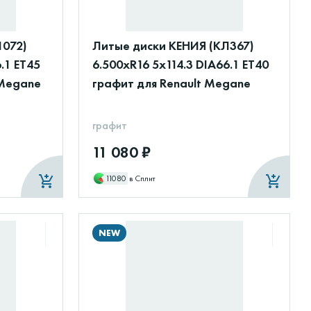
1072)
Литые диски КЕНИЯ (КЛ367)
.1 ET45
6.500xR16 5x114.3 DIA66.1 ET40
 Megane
графит для Renault Megane
графит
11 080 ₽
11080
в Сплит
NEW