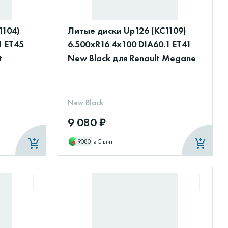
1104)
Литые диски Up126 (КС1109)
1 ET45
6.500xR16 4x100 DIA60.1 ET41
t
New Black для Renault Megane
New Black
9 080 ₽
9080
в Сплит