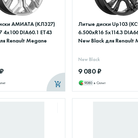
иски АМИАТА (КЛ327)
Литые диски Up103 (КС
7 4x100 DIA60.1 ET43
6.500xR16 5x114.3 DIA6
ля Renault Megane
New Black для Renault
New Black
 ₽
9 080 ₽
плит
9080
в Сплит