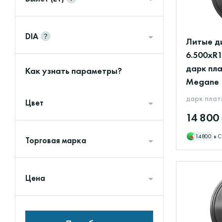
DIA
Литые ди
6.500xR1
дарк пла
Как узнать параметры?
Megane
дарк плат
Цвет
14 800
14800
в С
Торговая марка
Цена