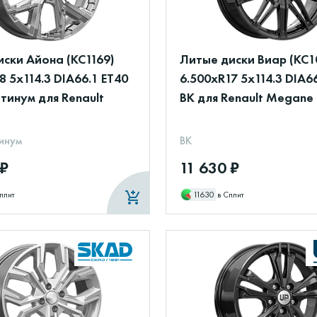
ски Айона (КС1169)
Литые диски Виар (КС1
8 5x114.3 DIA66.1 ET40
6.500xR17 5x114.3 DIA6
тинум для Renault
BK для Renault Megane
инум
BK
 ₽
11 630 ₽
плит
11630
в Сплит