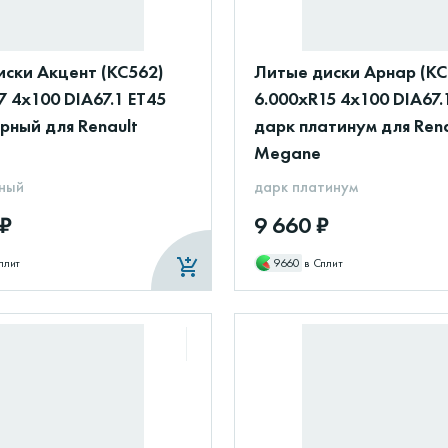
ски Акцент (КС562)
Литые диски Арнар (КС
7 4x100 DIA67.1 ET45
6.000xR15 4x100 DIA67.
рный для Renault
дарк платинум для Rena
Megane
ный
дарк платинум
 ₽
9 660 ₽
плит
9660
в Сплит