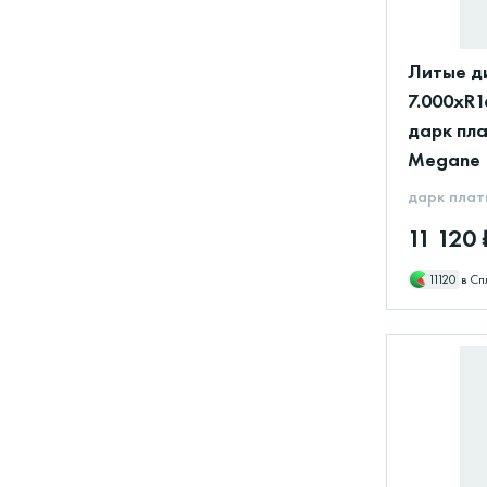
Литые ди
7.000xR1
дарк пла
Megane
дарк плат
11 120 
11120
в Сп