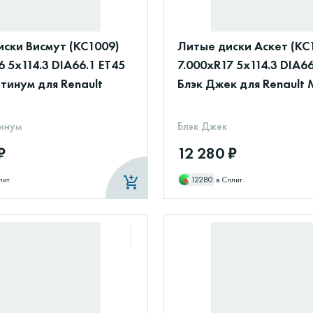
ски Висмут (КС1009)
Литые диски Аскет (КС
6 5x114.3 DIA66.1 ET45
7.000xR17 5x114.3 DIA66
тинум для Renault
Блэк Джек для Renault
инум
Блэк Джек
₽
12 280 ₽
лит
12280
в Сплит