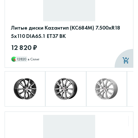
Литые диски Каzантип (КС684М) 7.500xR18
5x110 DIA65.1 ET37 BK
12 820 ₽
12820
в Сплит