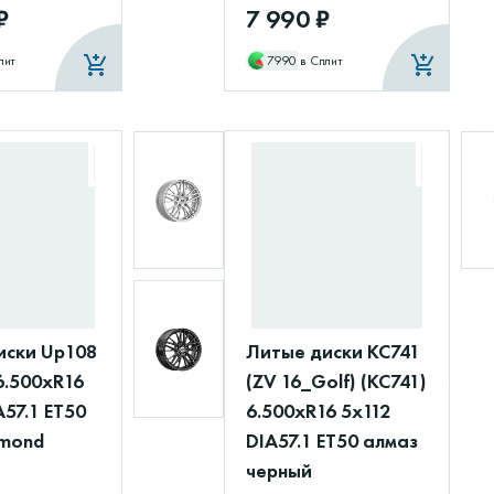
₽
7 990 ₽
лит
7990
в Сплит
иски Up108
Литые диски КС741
6.500xR16
(ZV 16_Golf) (КС741)
A57.1 ET50
6.500xR16 5x112
mond
DIA57.1 ET50 алмаз
черный