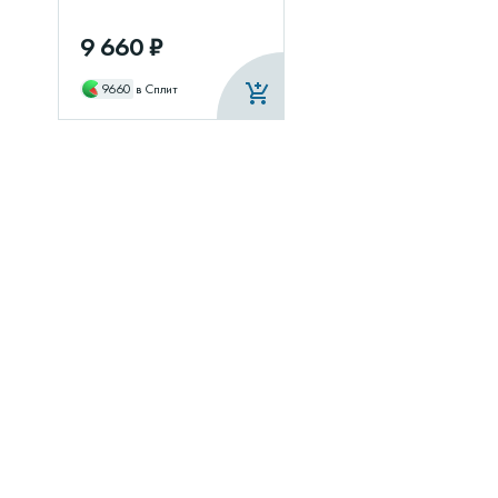
9 660 ₽
9660
в Сплит