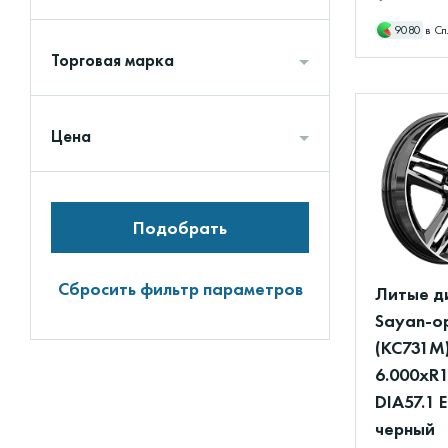
9080
в Сп
Торговая марка
Цена
Подобрать
Сбросить фильтр параметров
Литые д
Sayan-о
(КС731М
6.000xR1
DIA57.1 
черный