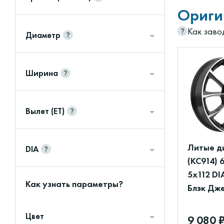
Ориги
Как заво
Диаметр
Ширина
Вылет (ET)
Литые д
DIA
(КС914) 
5x112 DI
Как узнать параметры?
Блэк Дж
Цвет
9 080 