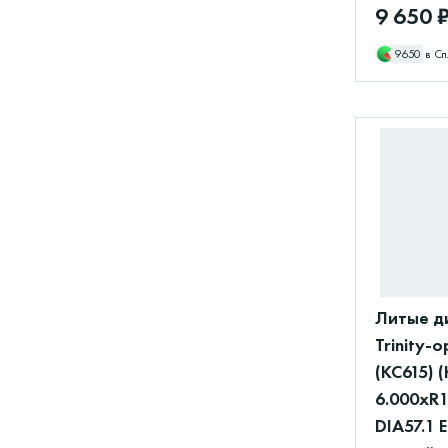
9 650 
9650
в Сп
Литые д
Trinity-
(КС615) 
6.000xR1
DIA57.1 