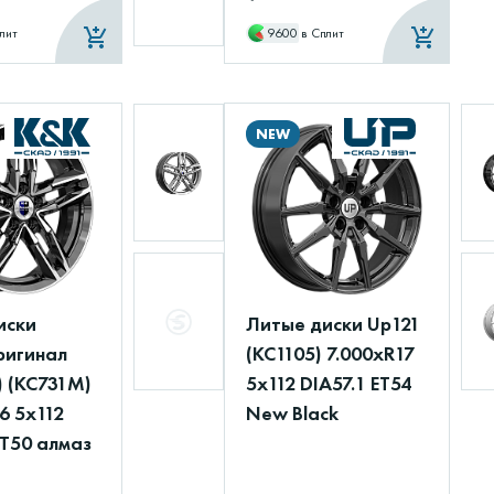
лит
9600
в Сплит
NEW
иски
Литые диски Up121
ригинал
(КС1105) 7.000xR17
) (КС731М)
5x112 DIA57.1 ET54
6 5x112
New Black
ET50 алмаз