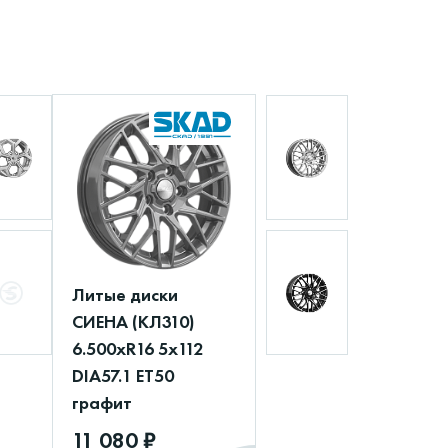
Литые диски
СИЕНА (КЛ310)
6.500xR16 5x112
DIA57.1 ET50
графит
11 080 ₽