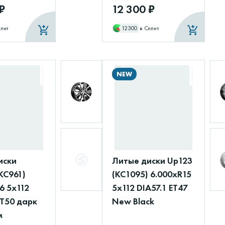
₽
12 300 ₽
плит
12300
в Сплит
NEW
иски
Литые диски Up123
КС961)
(КС1095) 6.000xR15
6 5x112
5x112 DIA57.1 ET47
ET50 дарк
New Black
м