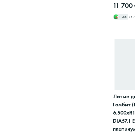
11 700 
11700
в С
Литые д
Гамбит (
6.500xR1
DIA57.1 
платину