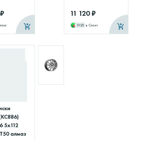
 ₽
11 120 ₽
плит
11120
в Сплит
иски
(КС886)
6 5x112
ET50 алмаз