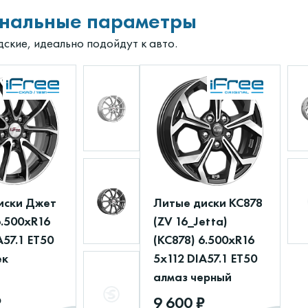
нальные параметры
дские, идеально подойдут к авто.
иски Джет
Литые диски КС878
6.500xR16
(ZV 16_Jetta)
A57.1 ET50
(КС878) 6.500xR16
ек
5x112 DIA57.1 ET50
алмаз черный
₽
9 600 ₽