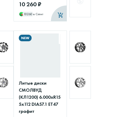
10 260 ₽
10260
в Сплит
NEW
Литые диски
СМОЛВУД
(КЛ1200) 6.000xR15
5x112 DIA57.1 ET47
графит