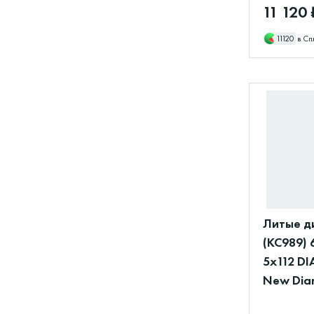
11 120 
11120
в Сп
Литые д
(КС989) 
5x112 DI
New Dia