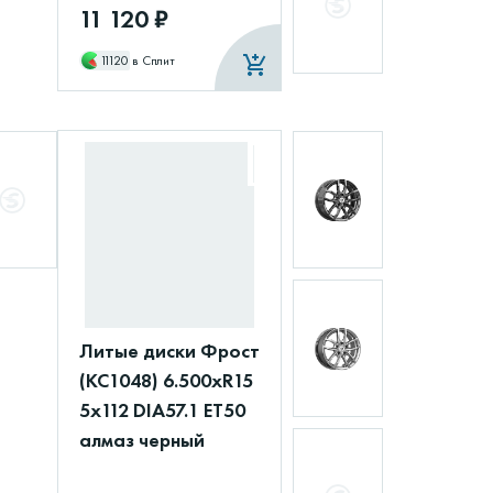
11 120 ₽
11120
в Сплит
Литые диски Фрост
(КС1048) 6.500xR15
5x112 DIA57.1 ET50
алмаз черный