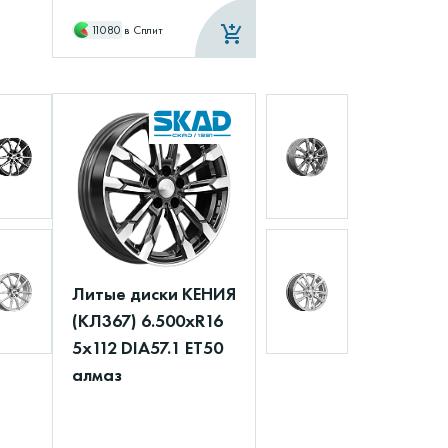
11080
в Сплит
Литые диски КЕНИЯ
(КЛ367) 6.500xR16
5x112 DIA57.1 ET50
алмаз