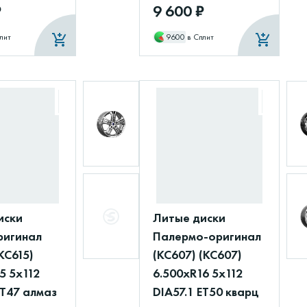
₽
9 600 ₽
лит
9600
в Сплит
иски
Литые диски
оригинал
Палермо-оригинал
(КС615)
(КС607) (КС607)
5 5x112
6.500xR16 5x112
ET47 алмаз
DIA57.1 ET50 кварц