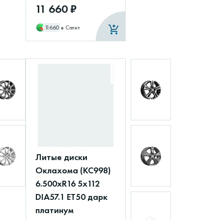
11 660 ₽
11660
в Сплит
Литые диски
Оклахома (КС998)
6.500xR16 5x112
DIA57.1 ET50 дарк
платинум