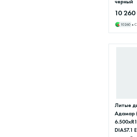
черный
10 260
10260
в С
Литые д
Адамар 
6.500xR1
DIA57.1 