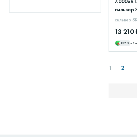
7.000xR1
сильвер 
сильвер S
13 210 
13210
в Сп
1
2