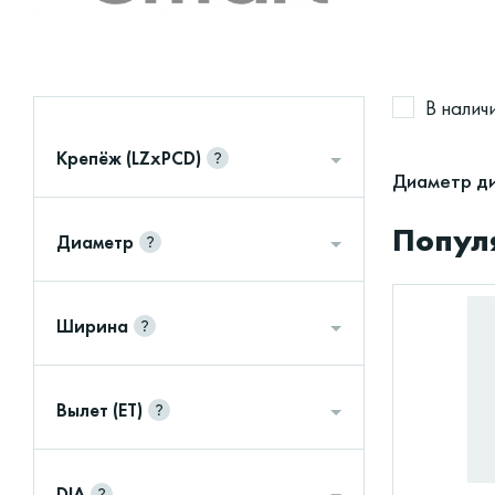
В налич
Крепёж (LZxPCD)
Диаметр ди
Попул
Диаметр
Ширина
Вылет (ET)
DIA