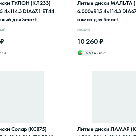
иски ТУЛОН (КЛ233)
Литые диски МАЛЬТА (
5 4x114.3 DIA67.1 ET44
6.000xR15 4x114.3 DIA67
елый для Smart
алмаз для Smart
лый
алмаз
 ₽
10 260 ₽
плит
10260
в Сплит
ски Солар (КС875)
Литые диски ЛАМАР (