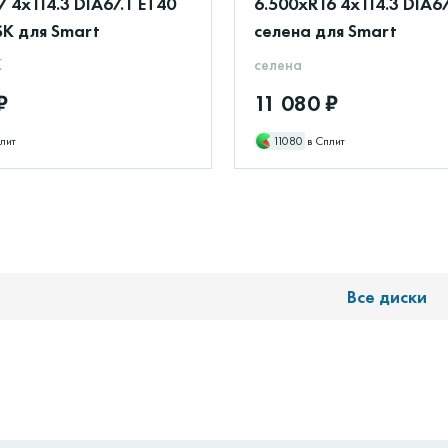
7 4x114.3 DIA67.1 ET40
6.500xR16 4x114.3 DIA67
SK для Smart
селена для Smart
K
селена
₽
11 080 ₽
лит
11080
в Сплит
Все диски