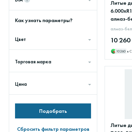
Литые д
6.000xR1
алмаз-б
Как узнать параметры?
алмаз-бе
10 260
Цвет
10260
в С
Торговая марка
Цена
Подобрать
Литые ди
Сбросить фильтр параметров