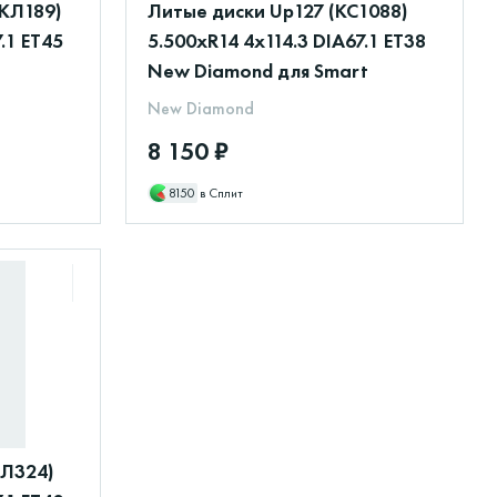
КЛ189)
Литые диски Up127 (КС1088)
.1 ET45
5.500xR14 4x114.3 DIA67.1 ET38
New Diamond для Smart
New Diamond
8 150 ₽
8150
в Сплит
КЛ324)