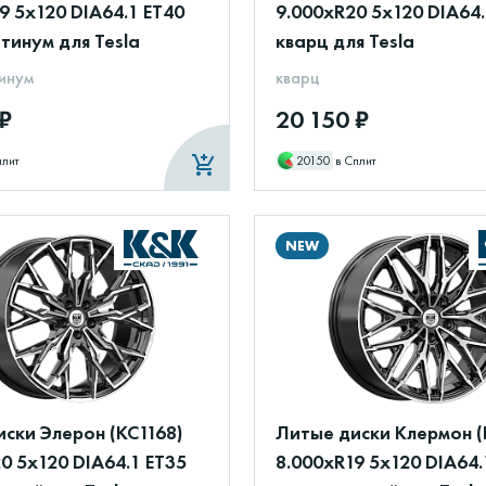
9 5x120 DIA64.1 ET40
9.000xR20 5x120 DIA64.
тинум для Tesla
кварц для Tesla
инум
кварц
 ₽
20 150 ₽
плит
20150
в Сплит
NEW
ски Элерон (КС1168)
Литые диски Клермон (
0 5x120 DIA64.1 ET35
8.000xR19 5x120 DIA64.