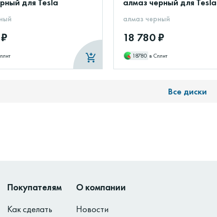
рный для Tesla
алмаз черный для Tesla
ный
алмаз черный
 ₽
18 780 ₽
Сплит
18780
в Сплит
Все диски
Покупателям
О компании
Как сделать
Новости