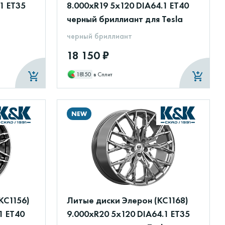
1 ET35
8.000xR19 5x120 DIA64.1 ET40
черный бриллиант для Tesla
черный бриллиант
18 150 ₽
18150
в Сплит
NEW
КС1156)
Литые диски Элерон (КС1168)
1 ET40
9.000xR20 5x120 DIA64.1 ET35