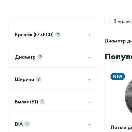
В налич
Крепёж (LZxPCD)
Диаметр ди
Популя
Диаметр
NEW
Ширина
Вылет (ET)
DIA
Литые ди