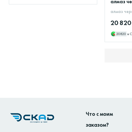
алмаз че
алмаз чер
20 820
20820
в 
Что с моим
заказом?