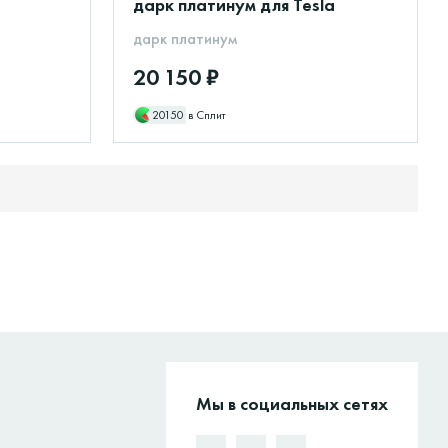
дарк платинум для Tesla
дарк платинум
20 150 ₽
20150
в Сплит
Мы в социальных сетях