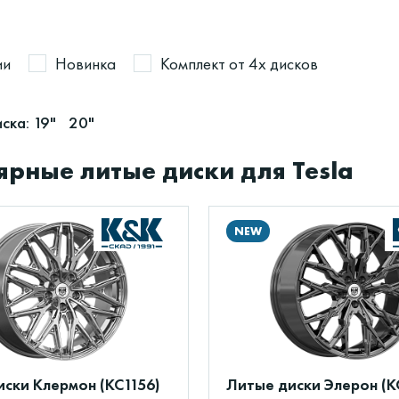
ии
Новинка
Комплект от 4х дисков
ска:
19"
20"
рные литые диски для Tesla
NEW
ски Клермон (КС1156)
Литые диски Элерон (К