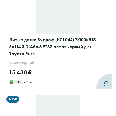
Литые диски Вудроф (КС1044) 7.000xR18
5x114.3 DIA66.6 ET37 алмаз черный для
Toyota Rush
алмаз черный
15 430 ₽
15430
в Сплит
NEW