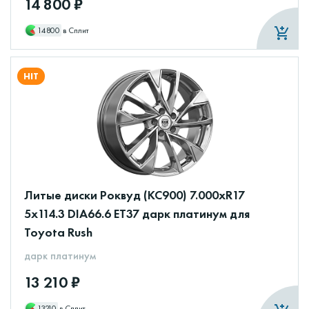
14 800 ₽
14800
в Сплит
HIT
Литые диски Роквуд (КС900) 7.000xR17
5x114.3 DIA66.6 ET37 дарк платинум для
Toyota Rush
дарк платинум
13 210 ₽
13210
в Сплит