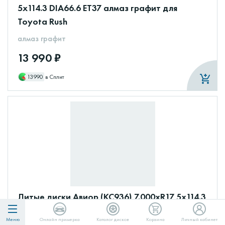
5x114.3 DIA66.6 ET37 алмаз графит для
Toyota Rush
алмаз графит
13 990 ₽
13990
в Сплит
Литые диски Авиор (КС936) 7.000xR17 5x114.3
DIA67.1 ET35 брайт дарк платинум для
Меню
Онлайн примерка
Каталог дисков
Корзина
Личный кабинет
Toyota Rush