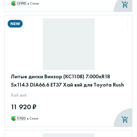
13990
в Сплит
NEW
Литые диски Винзор (КС1108) 7.000xR18
5x114.3 DIA66.6 ET37 Хай вэй для Toyota Rush
Хай вэй
11 920 ₽
11920
в Сплит