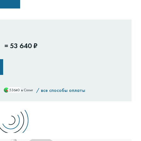
=
53 640 ₽
/
все способы оплаты
53640
в Сплит