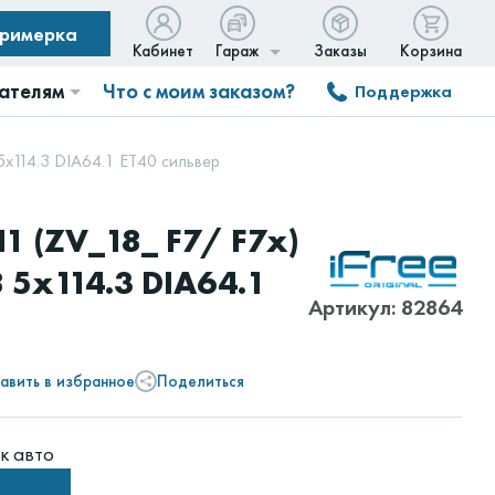
примерка
Кабинет
Гараж
Заказы
Корзина
ателям
Что с моим заказом?
Поддержка
 5x114.3 DIA64.1 ET40 сильвер
1 (ZV_18_ F7/ F7x)
8 5x114.3 DIA64.1
Артикул: 82864
авить в избранное
Поделиться
к авто