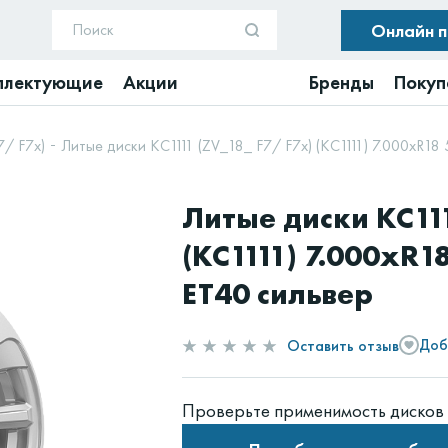
Онлайн 
плектующие
Акции
Бренды
Покуп
7/ F7x)
Литые диски КС1111 (ZV_18_ F7/ F7x) (КС1111) 7.000xR18
Литые диски КС111
(КС1111) 7.000xR1
ET40 сильвер
Оставить отзыв
Доб
Проверьте применимость дисков 