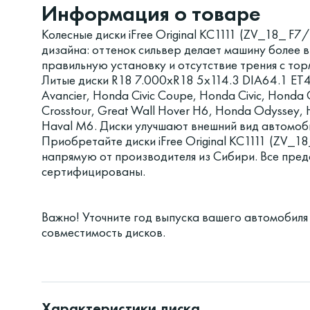
Информация о товаре
Колесные диски iFree Original КС1111 (ZV_18_ F
дизайна: оттенок сильвер делает машину более 
правильную установку и отсутствие трения с то
Литые диски R18 7.000xR18 5x114.3 DIA64.1 ET
Avancier, Honda Civic Coupe, Honda Civic, Hond
Crosstour, Great Wall Hover H6, Honda Odyssey, H
Haval M6. Диски улучшают внешний вид автомоби
Приобретайте диски iFree Original КС1111 (ZV_1
напрямую от производителя из Сибири. Все пред
сертифицированы.
Важно! Уточните год выпуска вашего автомобиля
совместимость дисков.
Характеристики диска