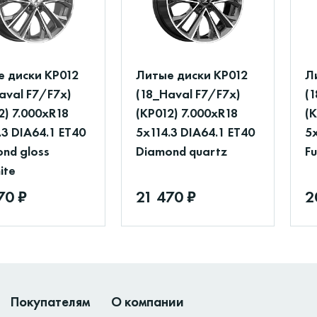
 диски КР012
Литые диски КР012
Л
aval F7/F7x)
(18_Haval F7/F7x)
(
2) 7.000xR18
(КР012) 7.000xR18
(К
.3 DIA64.1 ET40
5x114.3 DIA64.1 ET40
5x
nd gloss
Diamond quartz
Fu
ite
70 ₽
21 470 ₽
2
Покупателям
О компании