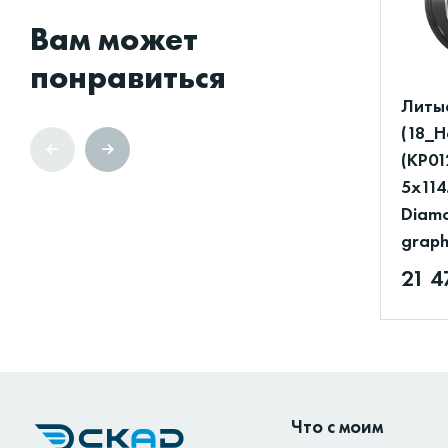
Вам может
понравиться
Литые
(18_H
(КР01
5x114
Diamo
graph
21 4
Что с моим