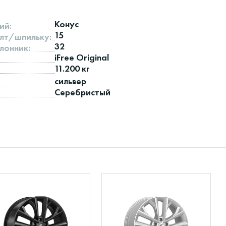
Конус
ий:
15
лт/шпильку:
32
лонник:
iFree Original
11.200 кг
сильвер
Серебристый