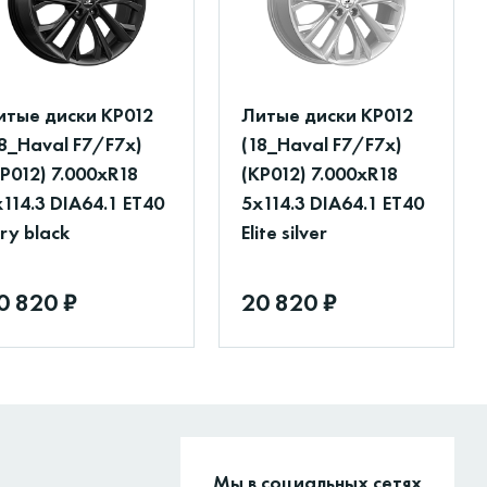
итые диски КР012
Литые диски КР012
18_Haval F7/F7x)
(18_Haval F7/F7x)
Р012) 7.000xR18
(КР012) 7.000xR18
114.3 DIA64.1 ET40
5x114.3 DIA64.1 ET40
ry black
Elite silver
0 820 ₽
20 820 ₽
Мы в социальных сетях