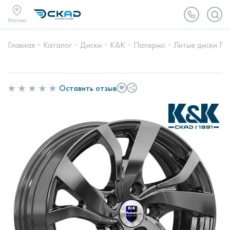
Москва
Главная
Каталог
Диски
K&K
Палермо
Литые диски Па
Оставить отзыв