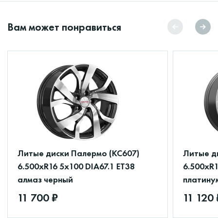
Вам может понравиться
Литые диски Палермо (КС607)
Литые д
6.500xR16 5x100 DIA67.1 ET38
6.500xR1
алмаз черный
платину
11 700 ₽
11 120 