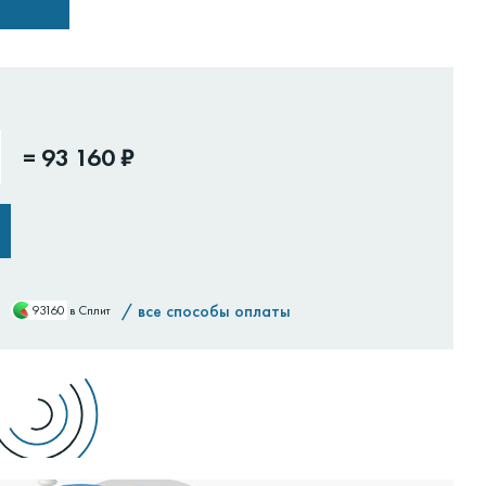
=
93 160 ₽
/
все способы оплаты
93160
в Сплит