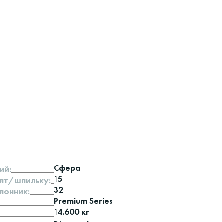
Сфера
ий:
15
лт/шпильку:
32
лонник:
Premium Series
14.600 кг