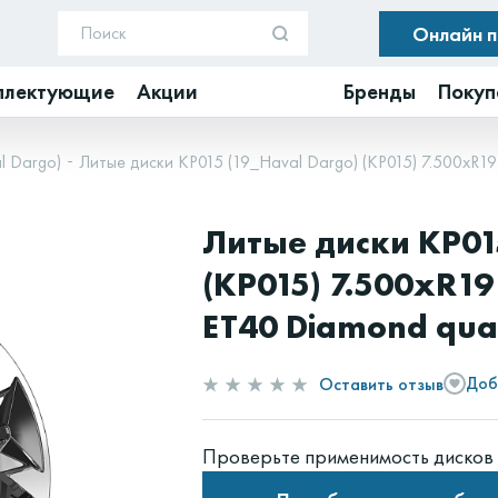
Онлайн 
плектующие
Акции
Бренды
Покуп
l Dargo)
Литые диски КР015 (19_Haval Dargo) (КР015) 7.500xR19
Литые диски КР01
(КР015) 7.500xR19
ET40 Diamond qua
Оставить отзыв
Доб
Проверьте применимость дисков 