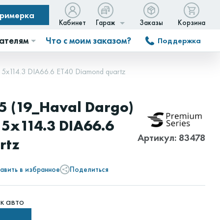
примерка
Кабинет
Гараж
Заказы
Корзина
ателям
Что с моим заказом?
Поддержка
 5x114.3 DIA66.6 ET40 Diamond quartz
5 (19_Haval Dargo)
 5x114.3 DIA66.6
Артикул: 83478
rtz
авить в избранное
Поделиться
к авто