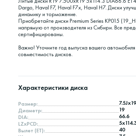
Литые диски R19 7.500xR19 5x114.3 DIA66.6 ET
Dargo, Haval F7, Haval F7x, Haval H7. Диски улу
динамику и торможение.
Приобретайте диски Premium Series КР015 (19_H
напрямую от производителя из Сибири. Все пред
сертифицированы.
Важно! Уточните год выпуска вашего автомобиля
совместимость дисков.
Характеристики диска
7.5Jx1
Размер:
19
Диаметр:
66.6
DIA:
5x114.
LZxPCD:
40
Вылет (ET):