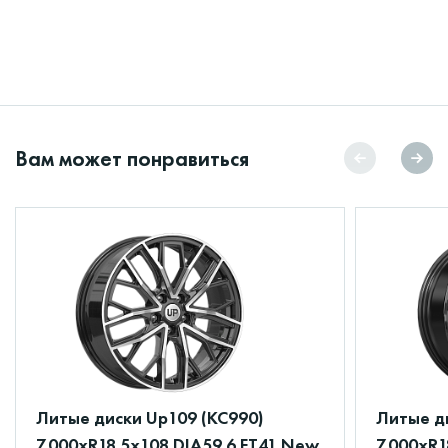
Вам может понравиться
Литые диски Up109 (КС990)
Литые ди
7.000xR18 5x108 DIA59.6 ET41 New
7.000xR1