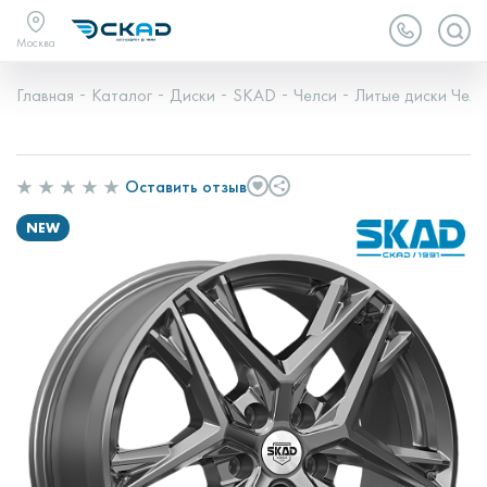
Москва
Главная
Каталог
Диски
SKAD
Челси
Литые диски Челс
Оставить отзыв
NEW