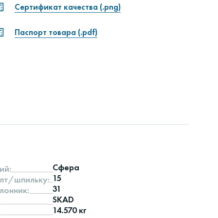
Сертификат качества (.png)
Паспорт товара (.pdf)
Сфера
ий:
15
лт/шпильку:
31
лонник:
SKAD
14.570 кг