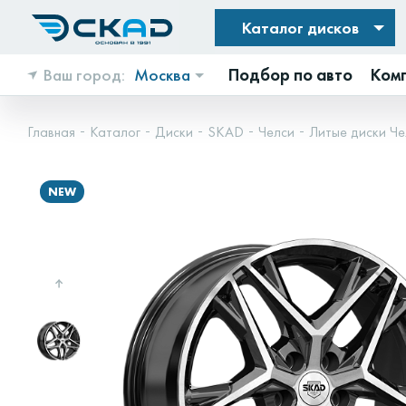
Каталог дисков
Ваш город:
Москва
Подбор по авто
Ком
Главная
Каталог
Диски
SKAD
Челси
Литые диски Че
NEW