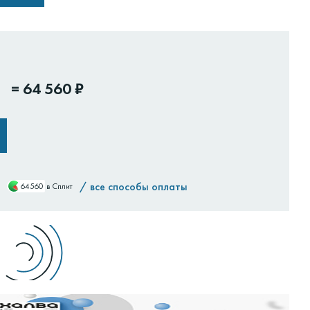
=
64 560 ₽
/
все способы оплаты
64560
в Сплит