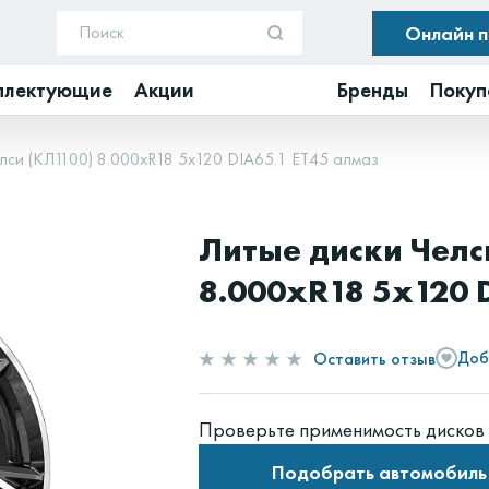
Онлайн 
плектующие
Акции
Бренды
Покуп
лси (КЛ1100) 8.000xR18 5x120 DIA65.1 ET45 алмаз
Литые диски Челс
8.000xR18 5x120 
Оставить отзыв
Доб
Проверьте применимость дисков 
Подобрать автомобиль