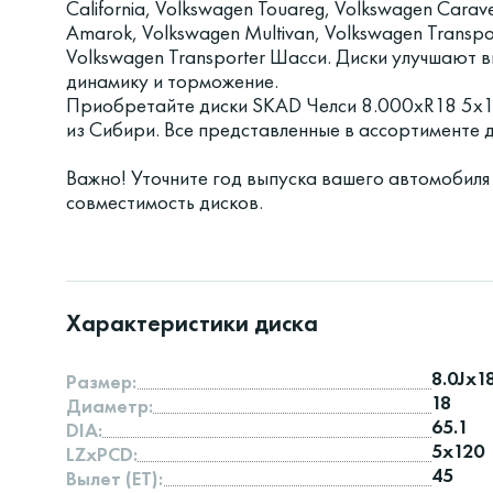
California, Volkswagen Touareg, Volkswagen Carave
Amarok, Volkswagen Multivan, Volkswagen Transpor
Volkswagen Transporter Шасси. Диски улучшают в
динамику и торможение.
Приобретайте диски SKAD Челси 8.000xR18 5x1
из Сибири. Все представленные в ассортименте
Важно! Уточните год выпуска вашего автомобиля
совместимость дисков.
Характеристики диска
8.0Jx1
Размер:
18
Диаметр:
65.1
DIA:
5x120
LZxPCD:
45
Вылет (ET):