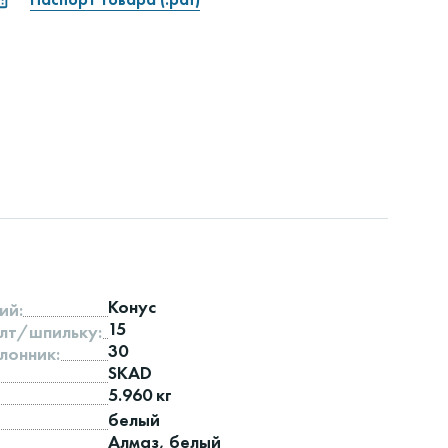
Конус
ий:
15
лт/шпильку:
30
лонник:
SKAD
5.960 кг
белый
Алмаз, белый