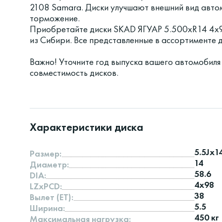
2108 Samara. Диски улучшают внешний вид автом
торможение.
Приобретайте диски SKAD ЯГУАР 5.500xR14 4x9
из Сибири. Все представленные в ассортименте
Важно! Уточните год выпуска вашего автомобиля
совместимость дисков.
Характеристики диска
5.5Jx1
Размер:
14
Диаметр:
58.6
DIA:
4x98
LZxPCD:
38
Вылет (ET):
5.5
Ширина:
450 кг
Максимальная нагрузка: