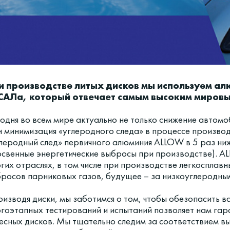
и производстве литых дисков мы используем а
САЛа, который отвечает самым высоким мировы
одня во всем мире актуально не только снижение автомо
и минимизация «углеродного следа» в процессе произво
леродный след» первичного алюминия ALLOW в 5 раз ни
освенные энергетические выбросы при производстве). A
гих отраслях, в том числе при производстве легкосплавн
росов парниковых газов, будущее – за низкоуглеродны
изводя диски, мы заботимся о том, чтобы обезопасить 
гоэтапных тестирований и испытаний позволяет нам га
есных дисков. Мы тщательно следим за соответствием 