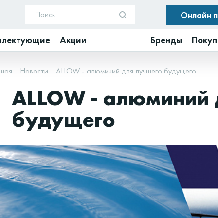
Онлайн 
плектующие
Акции
Бренды
Покуп
вная
Новости
ALLOW - алюминий для лучшего будущего
ALLOW - алюминий 
будущего