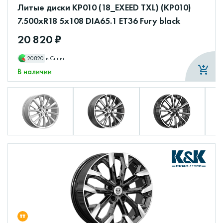
Литые диски КР010 (18_EXEED TXL) (КР010)
7.500xR18 5x108 DIA65.1 ET36 Fury black
20 820 ₽
20820
в Сплит
В наличии