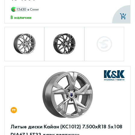
15430
в Сплит
В наличии
Литые диски Кайан (КС1012) 7.500xR18 5x108
DIA67.1 ET33 дарк платинум