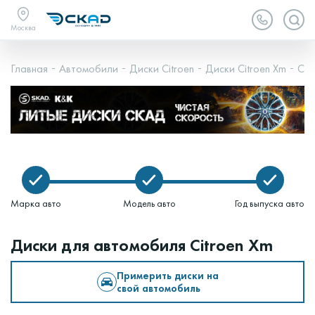
Москва
Главная
Автомобили
Диски Citroen
Диски Citroen Xm
Cit
Марка авто
Модель авто
Год выпуска авто
Диски для автомобиля Citroen Xm
Примерить диски на
свой автомобиль