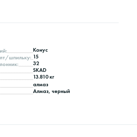
Конус
ий:
15
лт/шпильку:
32
лонник:
SKAD
13.810 кг
алмаз
Алмаз, черный