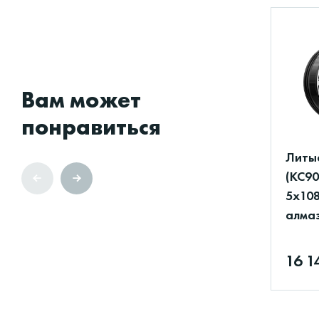
Вам может
понравиться
Литы
(КС90
5x108
алма
16 1