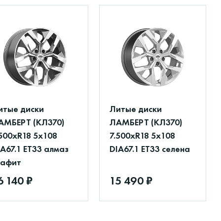
итые диски
Литые диски
АМБЕРТ (КЛ370)
ЛАМБЕРТ (КЛ370)
.500xR18 5x108
7.500xR18 5x108
IA67.1 ET33 алмаз
DIA67.1 ET33 селена
рафит
6 140 ₽
15 490 ₽