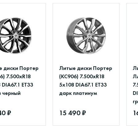
е диски Портер
Литые диски Портер
Л
6) 7.500xR18
(КС906) 7.500xR18
Л
 DIA67.1 ET33
5x108 DIA67.1 ET33
7
з черный
дарк платинум
D
г
40 ₽
15 490 ₽
1