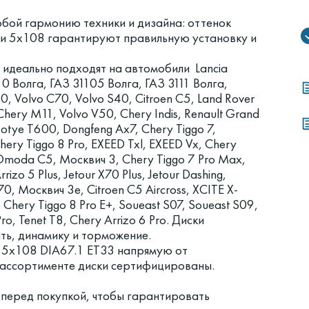
ой гармонию техники и дизайна: оттенок
ки 5x108 гарантируют правильную установку и
 идеально подходят на автомобили Lancia
10 Волга, ГАЗ 31105 Волга, ГАЗ 3111 Волга,
30, Volvo C70, Volvo S40, Citroen C5, Land Rover
Chery M11, Volvo V50, Chery Indis, Renault Grand
Zotye T600, Dongfeng Ax7, Chery Tiggo 7,
hery Tiggo 8 Pro, EXEED Txl, EXEED Vx, Chery
4, Omoda C5, Москвич 3, Chery Tiggo 7 Pro Max,
rizo 5 Plus, Jetour X70 Plus, Jetour Dashing,
X70, Москвич 3e, Citroen C5 Aircross, XCITE X-
, Chery Tiggo 8 Pro E+, Soueast S07, Soueast S09,
ro, Tenet T8, Chery Arrizo 6 Pro. Диски
ть, динамику и торможение.
5x108 DIA67.1 ET33 напрямую от
в ассортименте диски сертифицированы.
 перед покупкой, чтобы гарантировать