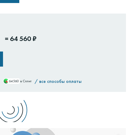
=
64 560 ₽
/
все способы оплаты
64560
в Сплит