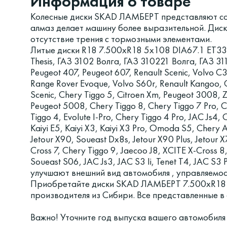
Информация о товаре
Колесные диски SKAD ЛАМБЕРТ представляют соб
алмаз делает машину более выразительной. Дис
отсутствие трения с тормозными элементами.
Литые диски R18 7.500xR18 5x108 DIA67.1 ET33
Thesis, ГАЗ 3102 Волга, ГАЗ 310221 Волга, ГАЗ 31
Peugeot 407, Peugeot 607, Renault Scenic, Volvo C
Range Rover Evoque, Volvo S60r, Renault Kangoo, 
Scenic, Chery Tiggo 5, Citroen Xm, Peugeot 3008, 
Peugeot 5008, Chery Tiggo 8, Chery Tiggo 7 Pro, C
Tiggo 4, Evolute I-Pro, Chery Tiggo 4 Pro, JAC Js
Kaiyi E5, Kaiyi X3, Kaiyi X3 Pro, Omoda S5, Chery Ar
Jetour X90, Soueast Dx8s, Jetour X90 Plus, Jetour 
Cross 7, Chery Tiggo 9, Jaecoo J8, XCITE X-Cross 8
Soueast S06, JAC Js3, JAC S3 Ii, Tenet T4, JAC S3 P
улучшают внешний вид автомобиля , управляемос
Приобретайте диски SKAD ЛАМБЕРТ 7.500xR18 
производителя из Сибири. Все представленные 
Важно! Уточните год выпуска вашего автомобиля