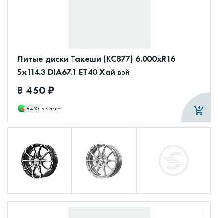
Литые диски Такеши (КС877) 6.000xR16
5x114.3 DIA67.1 ET40 Хай вэй
8 450 ₽
8450
в Сплит