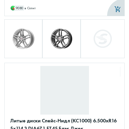
9080
в Сплит
Литые диски Спейс-Нидл (КС1000) 6.500xR16
5x114.3 DIA67.1 ET45 Блэк Джек