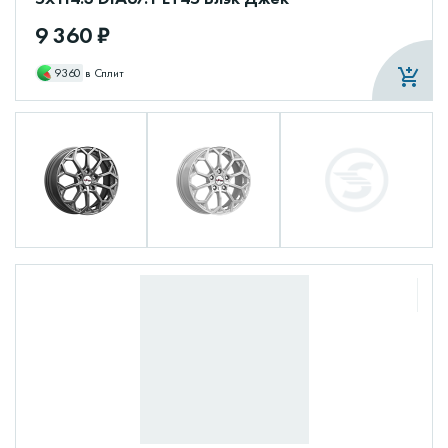
9 360 ₽
9360
в Сплит