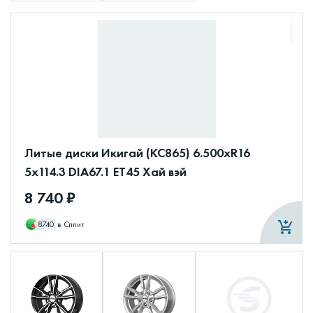
Литые диски Икигай (КС865) 6.500xR16
5x114.3 DIA67.1 ET45 Хай вэй
8 740 ₽
8740
в Сплит