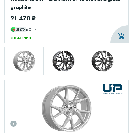
graphite
21 470 ₽
21470
в Сплит
В наличии