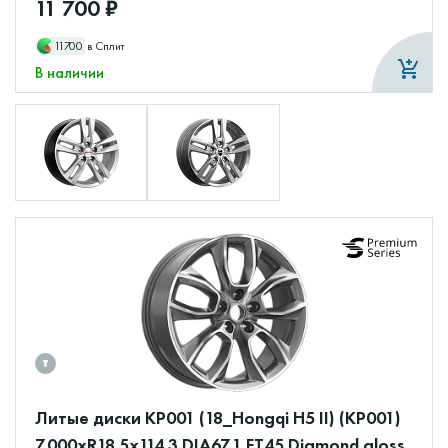
11 700 ₽
11700
в Сплит
В наличии
Литые диски КР001 (18_Hongqi H5 II) (КР001)
7.000xR18 5x114.3 DIA67.1 ET45 Diamond gloss