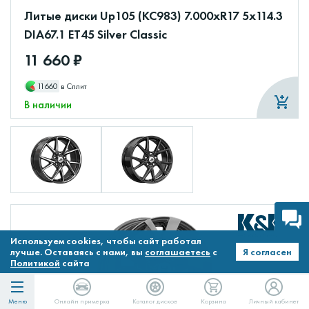
Литые диски Up105 (КС983) 7.000xR17 5x114.3
DIA67.1 ET45 Silver Classic
11 660 ₽
11660
в Сплит
В наличии
Используем cookies, чтобы сайт работал
лучше. Оставаясь с нами, вы
соглашаетесь
с
Я согласен
Политикой
сайта
Меню
Онлайн примерка
Каталог дисков
Корзина
Личный кабинет