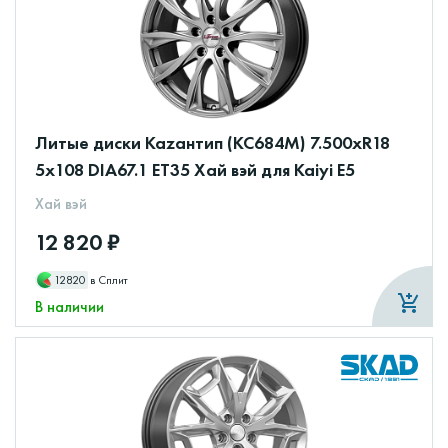
Литые диски Каzантип (КС684М) 7.500xR18
5x108 DIA67.1 ET35 Хай вэй для Kaiyi E5
Хай вэй
12 820 ₽
12820
в Сплит
В наличии