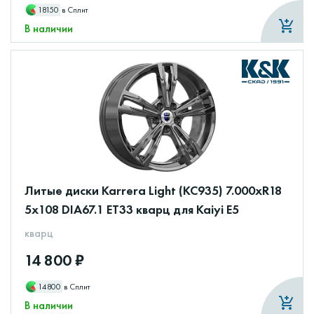
18150
в Сплит
В наличии
Литые диски Karrera Light (КС935) 7.000xR18
5x108 DIA67.1 ET33 кварц для Kaiyi E5
кварц
14 800 ₽
14800
в Сплит
В наличии