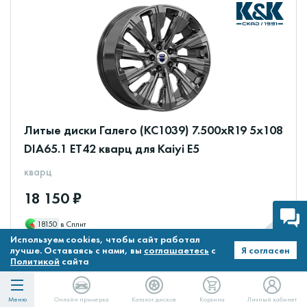
Литые диски Галего (КС1039) 7.500xR19 5x108
DIA65.1 ET42 кварц для Kaiyi E5
кварц
18 150 ₽
18150
в Сплит
Используем cookies, чтобы сайт работал
В наличии
лучше. Оставаясь с нами, вы
соглашаетесь
с
Я согласен
Политикой
сайта
Меню
Онлайн примерка
Каталог дисков
Корзина
Личный кабинет