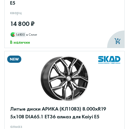
E5
кварц
14 800 ₽
14800
в Сплит
В наличии
NEW
Литые диски АРИКА (КЛ1083) 8.000xR19
5x108 DIA65.1 ET36 алмаз для Kaiyi E5
алмаз