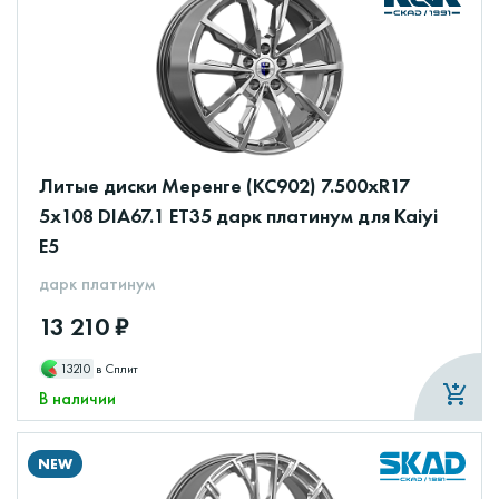
Литые диски Меренге (КС902) 7.500xR17
5x108 DIA67.1 ET35 дарк платинум для Kaiyi
E5
дарк платинум
13 210 ₽
13210
в Сплит
В наличии
NEW