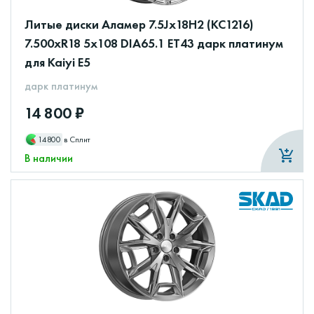
Литые диски Аламер 7.5Jx18H2 (КС1216)
7.500xR18 5x108 DIA65.1 ET43 дарк платинум
для Kaiyi E5
дарк платинум
14 800 ₽
14800
в Сплит
В наличии