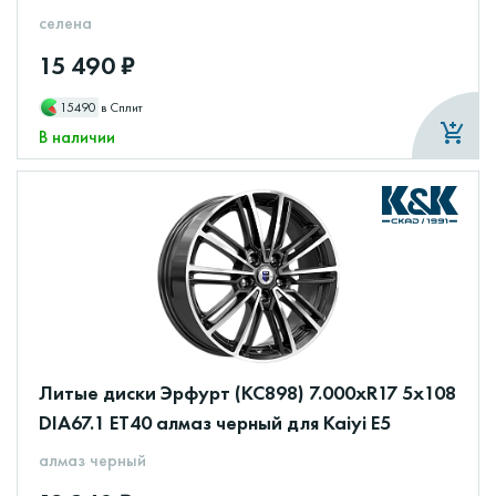
селена
15 490 ₽
15490
в Сплит
В наличии
Литые диски Эрфурт (КС898) 7.000xR17 5x108
DIA67.1 ET40 алмаз черный для Kaiyi E5
алмаз черный