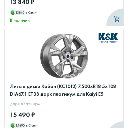
13 840 ₽
13840
в Сплит
В наличии
Литые диски Кайан (КС1012) 7.500xR18 5x108
DIA67.1 ET33 дарк платинум для Kaiyi E5
дарк платинум
15 490 ₽
15490
в Сплит