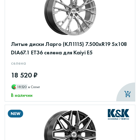
Литые диски Ларго (КЛ1115) 7.500xR19 5x108
DIA67.1 ET36 селена для Kaiyi E5
селена
18 520 ₽
18520
в Сплит
В наличии
NEW