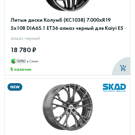
Литые диски Колумб (КС1038) 7.000xR19
5x108 DIA65.1 ET36 алмаз черный для Kaiyi E5
алмаз черный
18 780 ₽
18780
в Сплит
В наличии
NEW