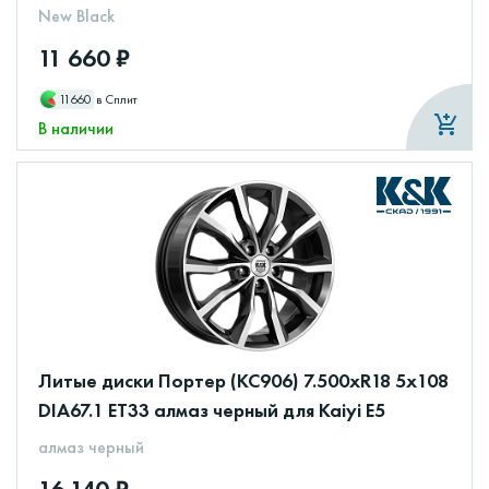
New Black
11 660 ₽
11660
в Сплит
В наличии
Литые диски Портер (КС906) 7.500xR18 5x108
DIA67.1 ET33 алмаз черный для Kaiyi E5
алмаз черный