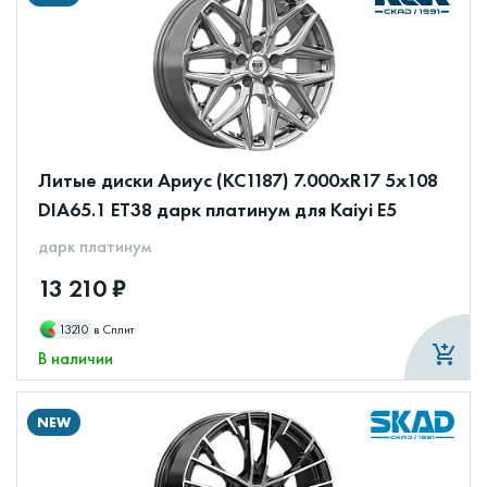
Литые диски Ариус (КС1187) 7.000xR17 5x108
DIA65.1 ET38 дарк платинум для Kaiyi E5
дарк платинум
13 210 ₽
13210
в Сплит
В наличии
NEW