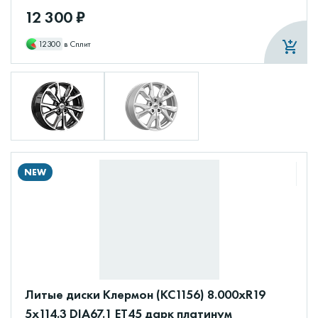
12 300 ₽
12300
в Сплит
NEW
Литые диски Клермон (КС1156) 8.000xR19
5x114.3 DIA67.1 ET45 дарк платинум