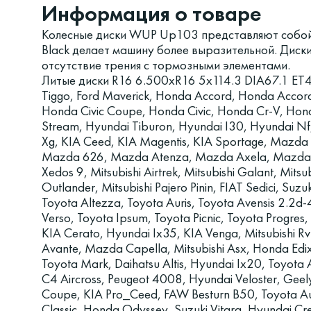
Информация о товаре
Колесные диски WUP Up103 представляют собой
Black делает машину более выразительной. Диск
отсутствие трения с тормозными элементами.
Литые диски R16 6.500xR16 5x114.3 DIA67.1 ET
Tiggo, Ford Maverick, Honda Accord, Honda Accor
Honda Civic Coupe, Honda Civic, Honda Cr-V, Hon
Stream, Hyundai Tiburon, Hyundai I30, Hyundai Nf
Xg, KIA Ceed, KIA Magentis, KIA Sportage, Mazda
Mazda 626, Mazda Atenza, Mazda Axela, Mazda 
Xedos 9, Mitsubishi Airtrek, Mitsubishi Galant, Mitsub
Outlander, Mitsubishi Pajero Pinin, FIAT Sedici, Suz
Toyota Altezza, Toyota Auris, Toyota Avensis 2.2d
Verso, Toyota Ipsum, Toyota Picnic, Toyota Progres
KIA Cerato, Hyundai Ix35, KIA Venga, Mitsubishi Rv
Avante, Mazda Capella, Mitsubishi Asx, Honda Edi
Toyota Mark, Daihatsu Altis, Hyundai Ix20, Toyota 
C4 Aircross, Peugeot 4008, Hyundai Veloster, Geely
Coupe, KIA Pro_Ceed, FAW Besturn B50, Toyota Auri
Classic, Honda Odyssey, Suzuki Vitara, Hyundai Cr