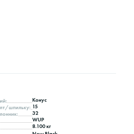
Конус
ий:
15
лт/шпильку:
32
лонник:
WUP
8.100 кг
New Black