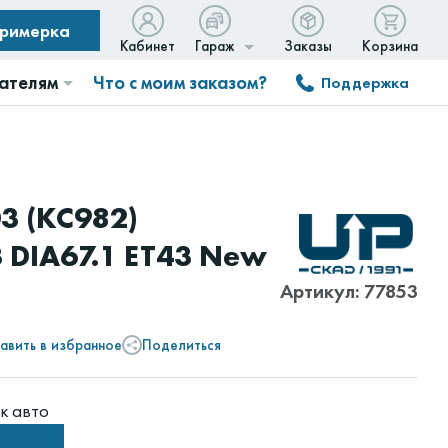
примерка
Кабинет
Гараж
Заказы
Корзина
ателям
Что с моим заказом?
Поддержка
3 (КС982)
3 DIA67.1 ET43 New
Артикул: 77853
авить в избранное
Поделиться
к авто