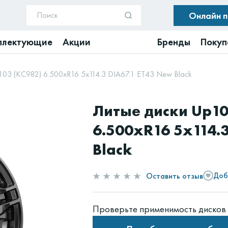
Онлайн 
плектующие
Акции
Бренды
Покуп
103 (КС982) 6.500xR16 5x114.3 DIA67.1 ET43 New Black
Литые диски Up10
6.500xR16 5x114.
Black
Оставить отзыв
Доб
Проверьте применимость дисков 