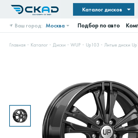
Каталог дисков
Ваш город:
Москва
Подбор по авто
Ком
Главная
Каталог
Диски
WUP
Up103
Литые диски Up