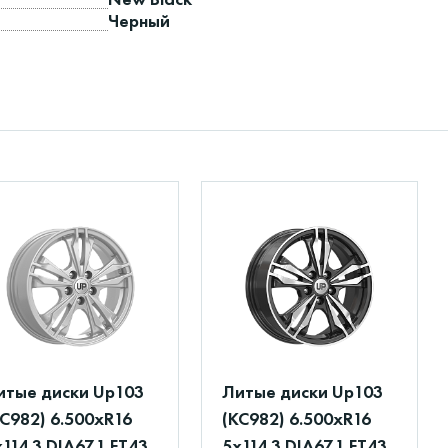
Черный
итые диски Up103
Литые диски Up103
КС982) 6.500xR16
(КС982) 6.500xR16
114.3 DIA67.1 ET43
5x114.3 DIA67.1 ET43