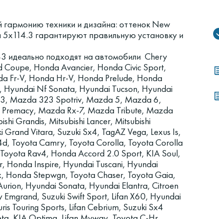
 гармонию техники и дизайна: оттенок New
и 5x114.3 гарантируют правильную установку и
43 идеально подходят на автомобили Chery
d Coupe, Honda Avancier, Honda Civic Sport,
da Fr-V, Honda Hr-V, Honda Prelude, Honda
, Hyundai Nf Sonata, Hyundai Tucson, Hyundai
 3, Mazda 323 Spotriv, Mazda 5, Mazda 6,
Premacy, Mazda Rx-7, Mazda Tribute, Mazda
ishi Grandis, Mitsubishi Lancer, Mitsubishi
uki Grand Vitara, Suzuki Sx4, TagAZ Vega, Lexus Is,
-4d, Toyota Camry, Toyota Corolla, Toyota Corolla
, Toyota Rav4, Honda Accord 2.0 Sport, KIA Soul,
r, Honda Inspire, Hyundai Tuscani, Hyundai
x, Honda Stepwgn, Toyota Chaser, Toyota Gaia,
Aurion, Hyundai Sonata, Hyundai Elantra, Citroen
 Emgrand, Suzuki Swift Sport, Lifan X60, Hyundai
s Touring Sports, Lifan Cebrium, Suzuki Sx4
eta, KIA Optima, Lifan Myway, Toyota C-Hr,