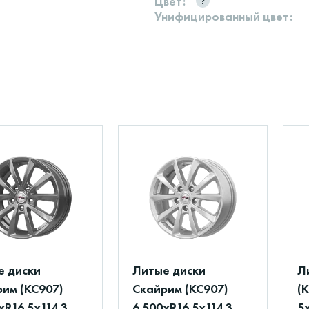
Цвет:
Унифицированный цвет:
е диски
Литые диски
Л
им (КС907)
Скайрим (КС907)
(
xR16 5x114.3
6.500xR16 5x114.3
5x