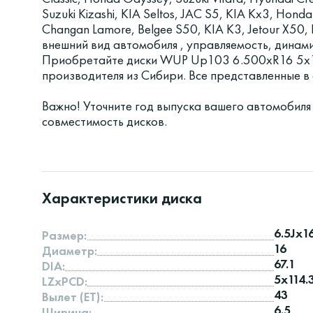
Suzuki Kizashi, KIA Seltos, JAC S5, KIA Kx3, Honda
Changan Lamore, Belgee S50, KIA K3, Jetour X50
внешний вид автомобиля , управляемость, динам
Приобретайте диски WUP Up103 6.500xR16 5x1
производителя из Сибири. Все представленные 
Важно! Уточните год выпуска вашего автомобиля
совместимость дисков.
Характеристики диска
6.5Jx1
Размер:
16
Диаметр:
67.1
DIA:
5x114.
LZxPCD:
43
Вылет (ET):
6.5
Ширина: