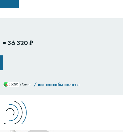
=
36 320 ₽
/
все способы оплаты
36320
в Сплит