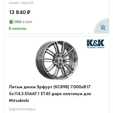
алмаз черный
13 840 ₽
13840
в Сплит
В наличии
Литые диски Эрфурт (КС898) 7.000xR17
5x114.3 DIA67.1 ET45 дарк платинум для
Mitsubishi
дарк платинум