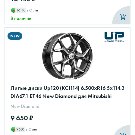
16140
в Сплит
В наличии
NEW
Литые диски Up120 (КС1114) 6.500xR16 5x114.3
DIA67.1 ET46 New Diamond для Mitsubishi
New Diamond
9 650 ₽
9650
в Сплит