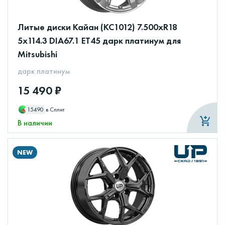
Литые диски Кайан (КС1012) 7.500xR18
5x114.3 DIA67.1 ET45 дарк платинум для
Mitsubishi
дарк платинум
15 490 ₽
15490
в Сплит
В наличии
NEW