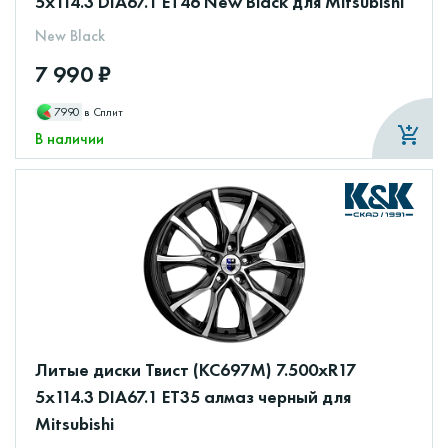
5x114.3 DIA67.1 ET46 New Black для Mitsubishi
New Black
7 990 ₽
7990
в Сплит
В наличии
Литые диски Твист (КС697М) 7.500xR17
5x114.3 DIA67.1 ET35 алмаз черный для
Mitsubishi