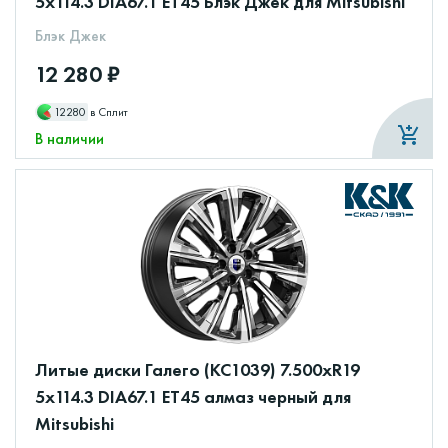
5x114.3 DIA67.1 ET45 Блэк Джек для Mitsubishi
Блэк Джек
12 280 ₽
12280
в Сплит
В наличии
Литые диски Галего (КС1039) 7.500xR19
5x114.3 DIA67.1 ET45 алмаз черный для
Mitsubishi