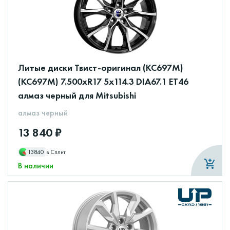
Литые диски Твист-оригинал (КС697M)
(КС697М) 7.500xR17 5x114.3 DIA67.1 ET46
алмаз черный для Mitsubishi
алмаз черный
13 840 ₽
13840
в Сплит
В наличии