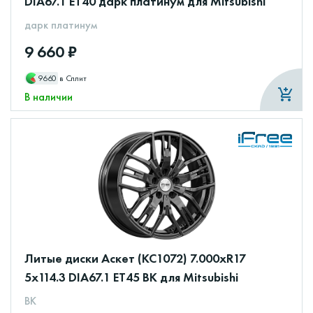
DIA67.1 ET40 дарк платинум для Mitsubishi
дарк платинум
9 660 ₽
9660
в Сплит
В наличии
Литые диски Аскет (КС1072) 7.000xR17
5x114.3 DIA67.1 ET45 BK для Mitsubishi
BK