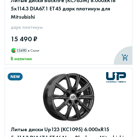
Литые диски Backfire (КС763М) 8.000xR18
5x114.3 DIA67.1 ET45 дарк платинум для
Mitsubishi
дарк платинум
15 490 ₽
15490
в Сплит
В наличии
NEW
Литые диски Up123 (КС1095) 6.000xR15