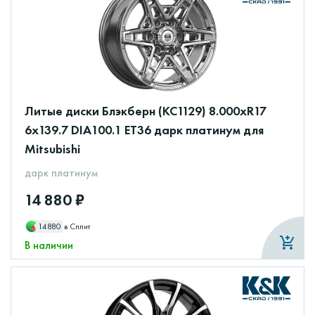
Литые диски Блэкберн (КС1129) 8.000xR17
6x139.7 DIA100.1 ET36 дарк платинум для
Mitsubishi
дарк платинум
14 880 ₽
14880
в Сплит
В наличии