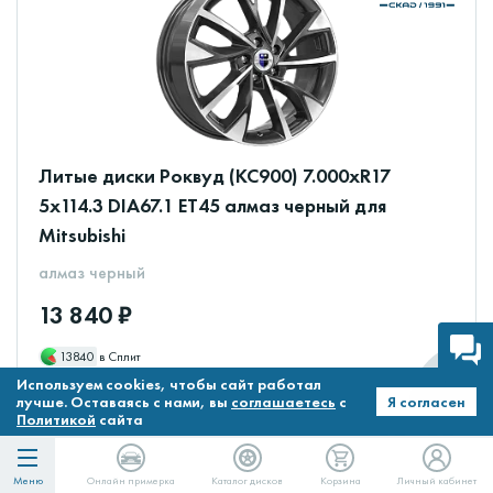
Литые диски Роквуд (КС900) 7.000xR17
5x114.3 DIA67.1 ET45 алмаз черный для
Mitsubishi
алмаз черный
13 840 ₽
13840
в Сплит
Используем cookies, чтобы сайт работал
В наличии
лучше. Оставаясь с нами, вы
соглашаетесь
с
Я согласен
Политикой
сайта
Меню
Онлайн примерка
Каталог дисков
Корзина
Личный кабинет