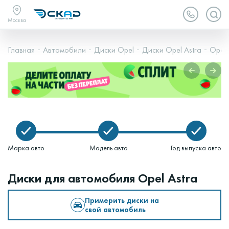
Москва
Главная
Автомобили
Диски Opel
Диски Opel Astra
Opel 
Марка авто
Модель авто
Год выпуска авто
Диски для автомобиля Opel Astra
Примерить диски на
свой автомобиль