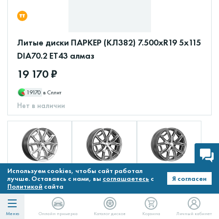
Литые диски ПАРКЕР (КЛ382) 7.500xR19 5x115
DIA70.2 ET43 алмаз
19 170 ₽
19170
в Сплит
Нет в наличии
Используем cookies, чтобы сайт работал
лучше. Оставаясь с нами, вы
соглашаетесь
с
Я согласен
Политикой
сайта
Все диски
Меню
Онлайн примерка
Каталог дисков
Корзина
Личный кабинет