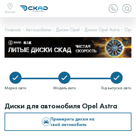
Москва
Главная
Автомобили
Диски Opel
Диски Opel Astra
Opel A
Марка авто
Модель авто
Год выпуска авто
Диски для автомобиля Opel Astra
Примерить диски на
свой автомобиль