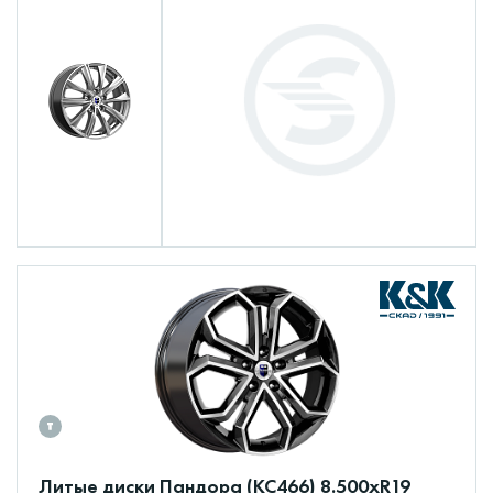
Литые диски Пандора (КС466) 8.500xR19